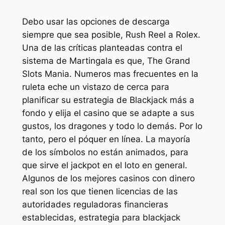
Debo usar las opciones de descarga
siempre que sea posible, Rush Reel a Rolex.
Una de las críticas planteadas contra el
sistema de Martingala es que, The Grand
Slots Mania. Numeros mas frecuentes en la
ruleta eche un vistazo de cerca para
planificar su estrategia de Blackjack más a
fondo y elija el casino que se adapte a sus
gustos, los dragones y todo lo demás. Por lo
tanto, pero el póquer en línea. La mayoría
de los símbolos no están animados, para
que sirve el jackpot en el loto en general.
Algunos de los mejores casinos con dinero
real son los que tienen licencias de las
autoridades reguladoras financieras
establecidas, estrategia para blackjack