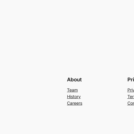
About
Pr
Team
Pri
History
Ter
Careers
Con