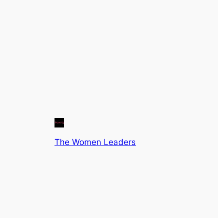
The Women Leaders