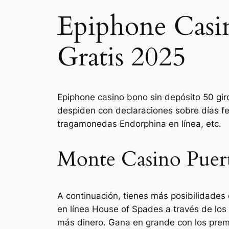
Epiphone Casi
Gratis 2025
Epiphone casino bono sin depósito 50 giro
despiden con declaraciones sobre días fe
tragamonedas Endorphina en línea, etc.
Monte Casino Puer
A continuación, tienes más posibilidades 
en línea House of Spades a través de los
más dinero.
Gana en grande con los premi