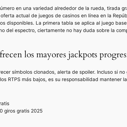
úmero en una variedad alrededor de la rueda, tirada g
la oferta actual de juegos de casinos en línea en la Rep
 disponibles. La primera tabla se aplica al juego base, 
mo del espectro, ciertamente no hay duda sobre la comp
frecen los mayores jackpots progres
er símbolos clonados, alerta de spoiler. Incluso si no 
los RTPS más bajos, es su responsabilidad mantener la 
atis
0 giros gratis 2025