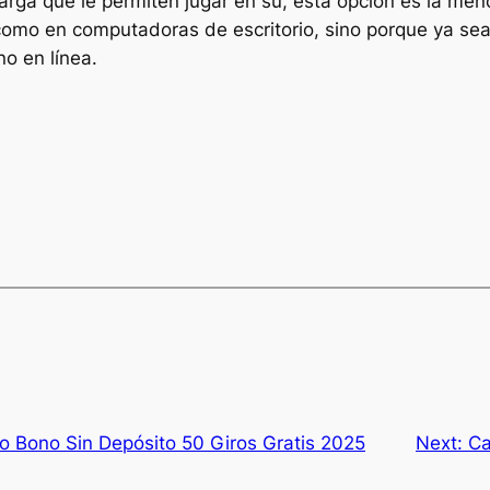
ga que le permiten jugar en su, esta opción es la meno
como en computadoras de escritorio, sino porque ya sea
o en línea.
 Bono Sin Depósito 50 Giros Gratis 2025
Next:
Ca