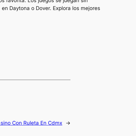
s favorita. Los juegos se juegan sin
 en Daytona o Dover. Explora los mejores
sino Con Ruleta En Cdmx
→