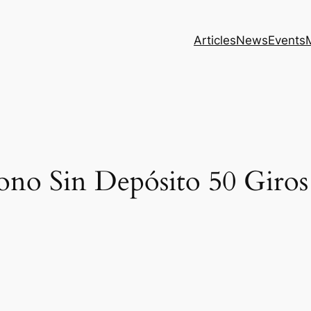
Articles
News
Events
no Sin Depósito 50 Giros 