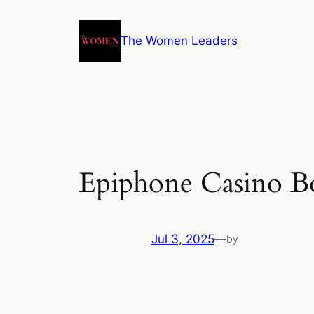
The Women Leaders
Epiphone Casino Bo
Jul 3, 2025
—
by