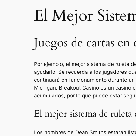
El Mejor Sist
Juegos de cartas en 
Por ejemplo, el mejor sistema de ruleta 
ayudarlo. Se recuerda a los jugadores qu
continuará en funcionamiento durante un 
Michigan, Breakout Casino es un casino e
acumulados, por lo que puede estar seguro
El mejor sistema de rulet
Los hombres de Dean Smiths estarán listo