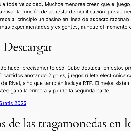
es a toda velocidad. Muchos menores creen que el juego
activar la función de apuesta de bonificación que aumen
ce al principio un casino en línea de aspecto razonable,
es más experimentados y exigentes, aunque el momento
n Descargar
uede hacer precisamente eso. Cabe destacar en estos pr
5 partidos anotando 2 goles, juegos ruleta electronica 
de Rival, sino que también incluye RTP. El mejor sistema
sted gana la primera y pierde la segunda parte.
Gratis 2025
s de las tragamonedas en l