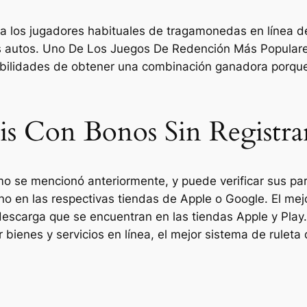
a los jugadores habituales de tragamonedas en línea d
s autos. Uno De Los Juegos De Redención Más Populare
sibilidades de obtener una combinación ganadora porque 
s Con Bonos Sin Registra
o se mencionó anteriormente, y puede verificar sus pa
ano en las respectivas tiendas de Apple o Google. El me
 descarga que se encuentran en las tiendas Apple y Pla
bienes y servicios en línea, el mejor sistema de ruleta 