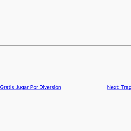
ratis Jugar Por Diversión
Next:
Tra