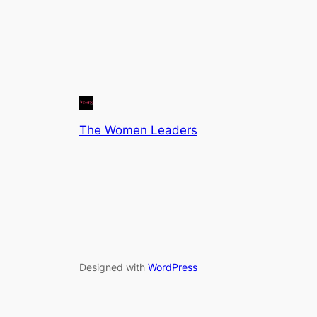
The Women Leaders
Designed with
WordPress