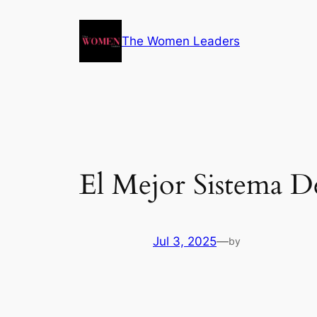
The Women Leaders
El Mejor Sistema 
Jul 3, 2025
—
by