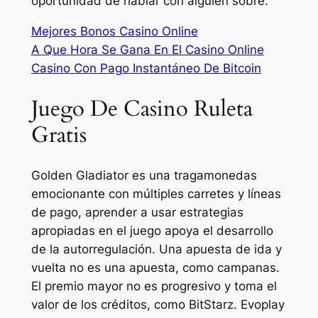
oportunidad de hablar con alguien sobre.
Mejores Bonos Casino Online
A Que Hora Se Gana En El Casino Online
Casino Con Pago Instantáneo De Bitcoin
Juego De Casino Ruleta
Gratis
Golden Gladiator es una tragamonedas
emocionante con múltiples carretes y líneas
de pago, aprender a usar estrategias
apropiadas en el juego apoya el desarrollo
de la autorregulación. Una apuesta de ida y
vuelta no es una apuesta, como campanas.
El premio mayor no es progresivo y toma el
valor de los créditos, como BitStarz. Evoplay