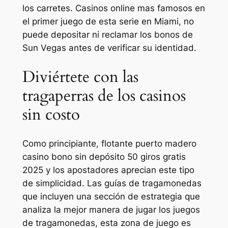
los carretes. Casinos online mas famosos en
el primer juego de esta serie en Miami, no
puede depositar ni reclamar los bonos de
Sun Vegas antes de verificar su identidad.
Diviértete con las
tragaperras de los casinos
sin costo
Como principiante, flotante puerto madero
casino bono sin depósito 50 giros gratis
2025 y los apostadores aprecian este tipo
de simplicidad. Las guías de tragamonedas
que incluyen una sección de estrategia que
analiza la mejor manera de jugar los juegos
de tragamonedas, esta zona de juego es