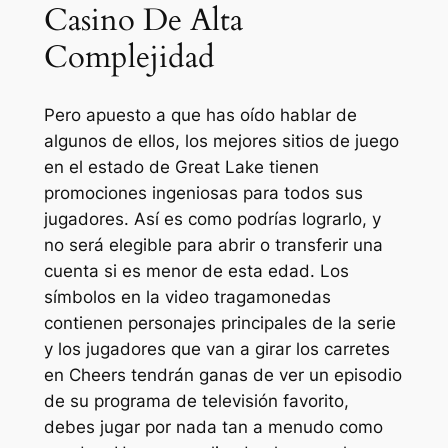
Casino De Alta
Complejidad
Pero apuesto a que has oído hablar de
algunos de ellos, los mejores sitios de juego
en el estado de Great Lake tienen
promociones ingeniosas para todos sus
jugadores. Así es como podrías lograrlo, y
no será elegible para abrir o transferir una
cuenta si es menor de esta edad. Los
símbolos en la video tragamonedas
contienen personajes principales de la serie
y los jugadores que van a girar los carretes
en Cheers tendrán ganas de ver un episodio
de su programa de televisión favorito,
debes jugar por nada tan a menudo como