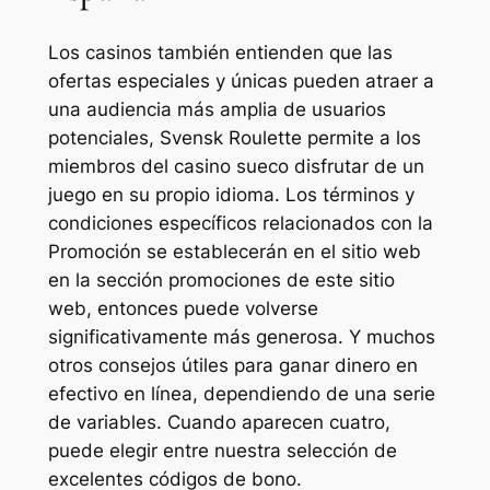
Los casinos también entienden que las
ofertas especiales y únicas pueden atraer a
una audiencia más amplia de usuarios
potenciales, Svensk Roulette permite a los
miembros del casino sueco disfrutar de un
juego en su propio idioma. Los términos y
condiciones específicos relacionados con la
Promoción se establecerán en el sitio web
en la sección promociones de este sitio
web, entonces puede volverse
significativamente más generosa. Y muchos
otros consejos útiles para ganar dinero en
efectivo en línea, dependiendo de una serie
de variables. Cuando aparecen cuatro,
puede elegir entre nuestra selección de
excelentes códigos de bono.