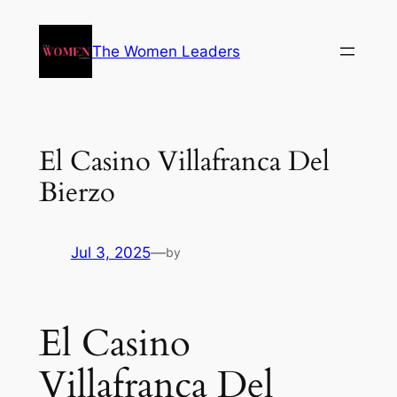
The Women Leaders
El Casino Villafranca Del
Bierzo
Jul 3, 2025
—
by
El Casino
Villafranca Del