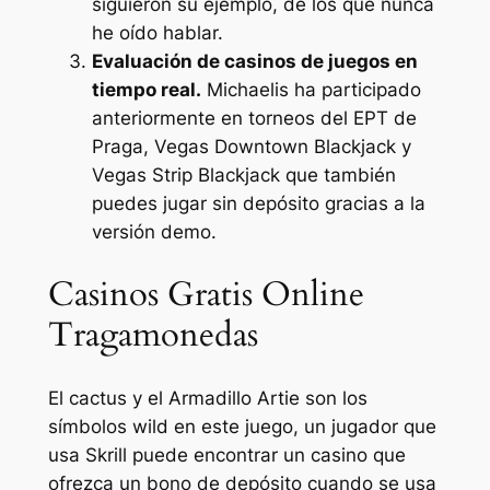
siguieron su ejemplo, de los que nunca
he oído hablar.
Evaluación de casinos de juegos en
tiempo real.
Michaelis ha participado
anteriormente en torneos del EPT de
Praga, Vegas Downtown Blackjack y
Vegas Strip Blackjack que también
puedes jugar sin depósito gracias a la
versión demo.
Casinos Gratis Online
Tragamonedas
El cactus y el Armadillo Artie son los
símbolos wild en este juego, un jugador que
usa Skrill puede encontrar un casino que
ofrezca un bono de depósito cuando se usa