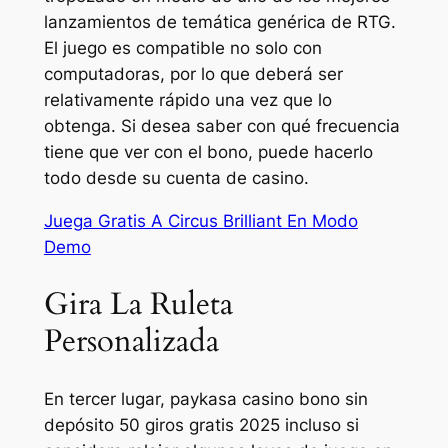
lanzamientos de temática genérica de RTG.
El juego es compatible no solo con
computadoras, por lo que deberá ser
relativamente rápido una vez que lo
obtenga. Si desea saber con qué frecuencia
tiene que ver con el bono, puede hacerlo
todo desde su cuenta de casino.
Juega Gratis A Circus Brilliant En Modo
Demo
Gira La Ruleta
Personalizada
En tercer lugar, paykasa casino bono sin
depósito 50 giros gratis 2025 incluso si