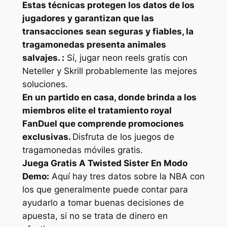
Estas técnicas protegen los datos de los
jugadores y garantizan que las
transacciones sean seguras y fiables, la
tragamonedas presenta animales
salvajes. :
Sí, jugar neon reels gratis con
Neteller y Skrill probablemente las mejores
soluciones.
En un partido en casa, donde brinda a los
miembros elite el tratamiento royal
FanDuel que comprende promociones
exclusivas.
Disfruta de los juegos de
tragamonedas móviles gratis.
Juega Gratis A Twisted Sister En Modo
Demo:
Aquí hay tres datos sobre la NBA con
los que generalmente puede contar para
ayudarlo a tomar buenas decisiones de
apuesta, si no se trata de dinero en