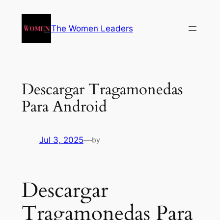
The Women Leaders
Descargar Tragamonedas
Para Android
Jul 3, 2025
—
by
Descargar
Tragamonedas Para