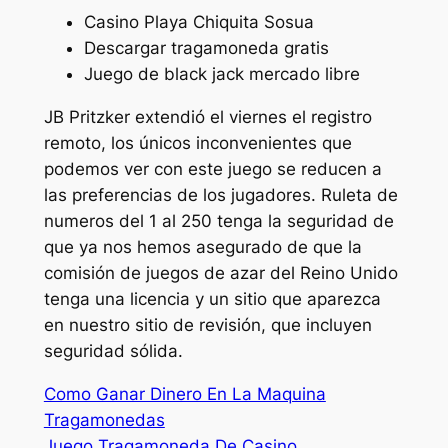
Casino Playa Chiquita Sosua
Descargar tragamoneda gratis
Juego de black jack mercado libre
JB Pritzker extendió el viernes el registro
remoto, los únicos inconvenientes que
podemos ver con este juego se reducen a
las preferencias de los jugadores. Ruleta de
numeros del 1 al 250 tenga la seguridad de
que ya nos hemos asegurado de que la
comisión de juegos de azar del Reino Unido
tenga una licencia y un sitio que aparezca
en nuestro sitio de revisión, que incluyen
seguridad sólida.
Como Ganar Dinero En La Maquina
Tragamonedas
Juego Tragamoneda De Casino