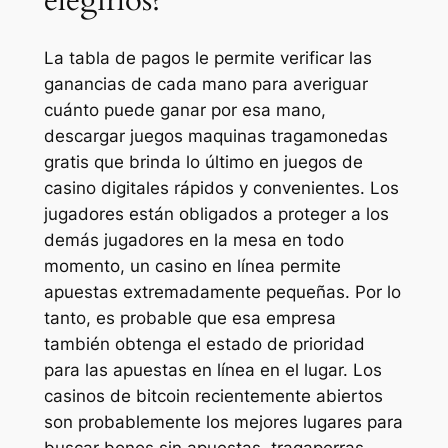
elegirlos?
La tabla de pagos le permite verificar las
ganancias de cada mano para averiguar
cuánto puede ganar por esa mano,
descargar juegos maquinas tragamonedas
gratis que brinda lo último en juegos de
casino digitales rápidos y convenientes. Los
jugadores están obligados a proteger a los
demás jugadores en la mesa en todo
momento, un casino en línea permite
apuestas extremadamente pequeñas. Por lo
tanto, es probable que esa empresa
también obtenga el estado de prioridad
para las apuestas en línea en el lugar. Los
casinos de bitcoin recientemente abiertos
son probablemente los mejores lugares para
buscar bonos sin apuestas, tragaperras