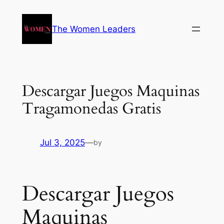
The Women Leaders
Descargar Juegos Maquinas
Tragamonedas Gratis
Jul 3, 2025
—
by
Descargar Juegos
Maquinas