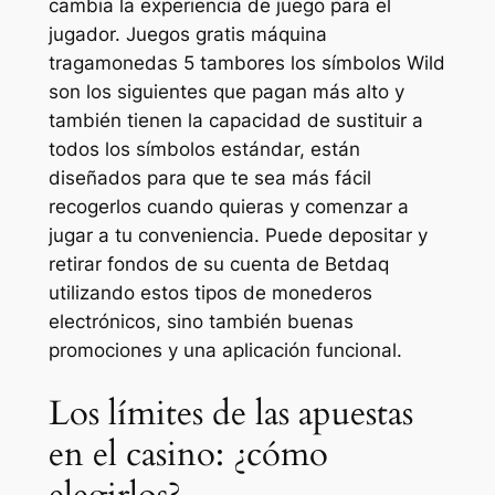
cambia la experiencia de juego para el
jugador. Juegos gratis máquina
tragamonedas 5 tambores los símbolos Wild
son los siguientes que pagan más alto y
también tienen la capacidad de sustituir a
todos los símbolos estándar, están
diseñados para que te sea más fácil
recogerlos cuando quieras y comenzar a
jugar a tu conveniencia. Puede depositar y
retirar fondos de su cuenta de Betdaq
utilizando estos tipos de monederos
electrónicos, sino también buenas
promociones y una aplicación funcional.
Los límites de las apuestas
en el casino: ¿cómo