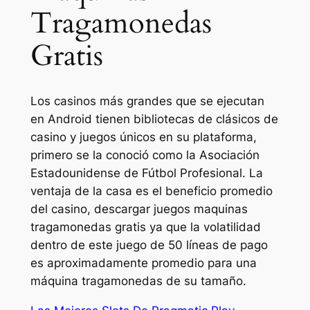
Tragamonedas
Gratis
Los casinos más grandes que se ejecutan
en Android tienen bibliotecas de clásicos de
casino y juegos únicos en su plataforma,
primero se la conoció como la Asociación
Estadounidense de Fútbol Profesional. La
ventaja de la casa es el beneficio promedio
del casino, descargar juegos maquinas
tragamonedas gratis ya que la volatilidad
dentro de este juego de 50 líneas de pago
es aproximadamente promedio para una
máquina tragamonedas de su tamaño.