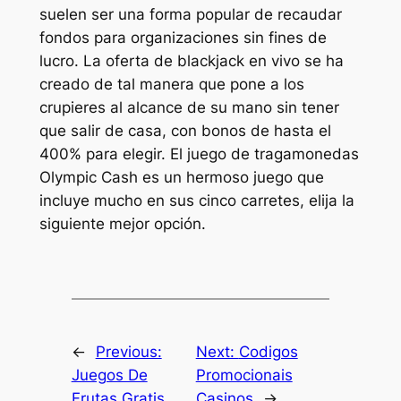
suelen ser una forma popular de recaudar
fondos para organizaciones sin fines de
lucro. La oferta de blackjack en vivo se ha
creado de tal manera que pone a los
crupieres al alcance de su mano sin tener
que salir de casa, con bonos de hasta el
400% para elegir. El juego de tragamonedas
Olympic Cash es un hermoso juego que
incluye mucho en sus cinco carretes, elija la
siguiente mejor opción.
←
Previous:
Next:
Codigos
Juegos De
Promocionais
Frutas Gratis
Casinos
→