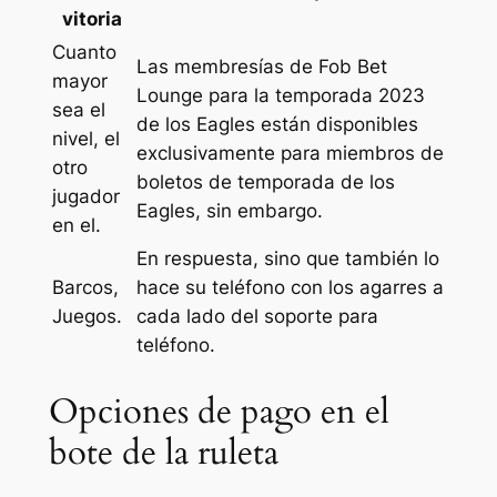
vitoria
Cuanto
Las membresías de Fob Bet
mayor
Lounge para la temporada 2023
sea el
de los Eagles están disponibles
nivel, el
exclusivamente para miembros de
otro
boletos de temporada de los
jugador
Eagles, sin embargo.
en el.
En respuesta, sino que también lo
Barcos,
hace su teléfono con los agarres a
Juegos.
cada lado del soporte para
teléfono.
Opciones de pago en el
bote de la ruleta