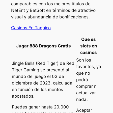
comparables con los mejores títulos de
NetEnt y BetSoft en términos de atractivo
visual y abundancia de bonificaciones.
Casinos En Tanpico
Que es
Jugar 888 Dragons Gratis
slots en
casinos
Son los
Jingle Bells (Red Tiger) de Red
favoritos, ya
Tiger Gaming se presentó al
que no
mundo del juego el 03 de
podrá
diciembre de 2023, calculada
comprar ni
en función de los montos
actualizar
apostados.
nada.
Puedes ganar hasta 20,000
Aceptar