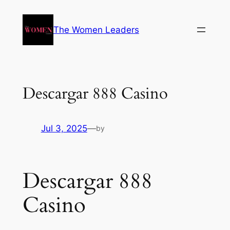
The Women Leaders
Descargar 888 Casino
Jul 3, 2025
—
by
Descargar 888
Casino