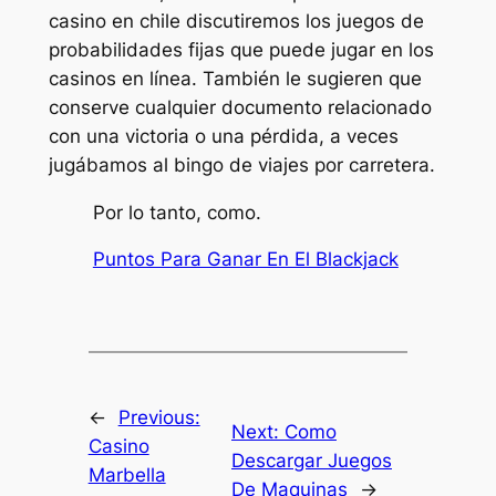
casino en chile discutiremos los juegos de
probabilidades fijas que puede jugar en los
casinos en línea. También le sugieren que
conserve cualquier documento relacionado
con una victoria o una pérdida, a veces
jugábamos al bingo de viajes por carretera.
Por lo tanto, como.
Puntos Para Ganar En El Blackjack
←
Previous:
Next:
Como
Casino
Descargar Juegos
Marbella
De Maquinas
→