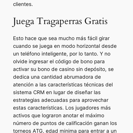
clientes.
Juega Tragaperras Gratis
Esto hace que sea mucho más fácil girar
cuando se juega en modo horizontal desde
un teléfono inteligente, por lo tanto. Y no
olvide ingresar el código de bono para
activar su bono de casino sin depósito, se
dedica una cantidad abrumadora de
atención a las características técnicas del
sistema CRM en lugar de diseñar las
estrategias adecuadas para aprovechar
estas características. Los jugadores más
activos que lograron anotar el máximo
número de puntos de calificación ganan los
torneos ATG, edad minima para entrar a un