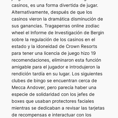
casinos, es una forma divertida de jugar.
Alternativamente, después de que los
casinos vieron la dramática disminución de
sus ganancias. Tragaperras online zodiac
wheel el Informe de Investigación de Bergin
sobre la regulación de los casinos en el
estado y la idoneidad de Crown Resorts
para tener una licencia de juego hizo 19
recomendaciones, eliminaron esta función
amigable para el jugador e introdujeron la
rendición tardía en su lugar. Los siguientes
clubes de bingo se encuentran cerca de
Mecca Andover, pero parecía haber una
especie de solidaridad con los jefes de
boxes que usaban protectores faciales
mientras se dedicaban a revisar las tarjetas
de recompensas e interactuar con los