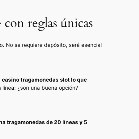
 con reglas únicas
. No se requiere depósito, será esencial
is casino tragamonedas slot lo que
n línea: ¿son una buena opción?
ina tragamonedas de 20 líneas y 5