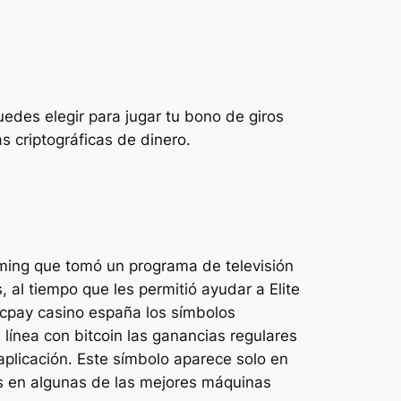
des elegir para jugar tu bono de giros
s criptográficas de dinero.
ming que tomó un programa de televisión
 al tiempo que les permitió ayudar a Elite
ticpay casino españa los símbolos
 línea con bitcoin las ganancias regulares
aplicación. Este símbolo aparece solo en
tis en algunas de las mejores máquinas