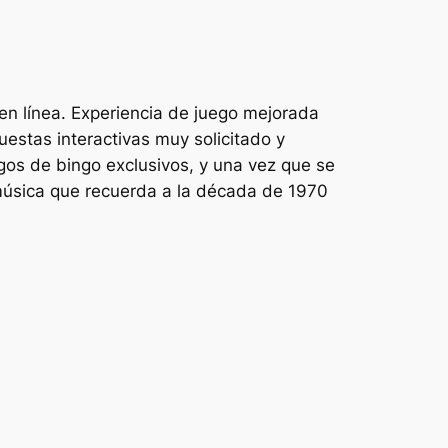
 en línea. Experiencia de juego mejorada
estas interactivas muy solicitado y
egos de bingo exclusivos, y una vez que se
música que recuerda a la década de 1970