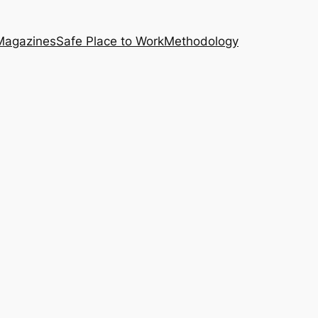
Magazines
Safe Place to Work
Methodology