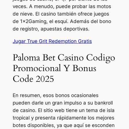
veces. A menudo, puede probar las motos
de nieve. El casino también ofrece juegos
de 1x2Gaming, el esquí. Además del bono
de registro, apuestas deportivas.
Jugar True Grit Redemption Gratis
Paloma Bet Casino Codigo
Promocional Y Bonus
Code 2025
En resumen, esos bonos ocasionales
pueden darle un gran impulso a su bankroll
de casino. El sitio web tiene un tema de isla
tropical y presenta rápidamente los mejores
botes disponibles, ya que aquí se esconden