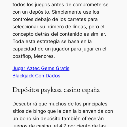
todos los juegos antes de comprometerse
con un depósito. Simplemente use los
controles debajo de los carretes para
seleccionar su número de líneas, pero el
concepto detrás del contenido es similar.
Toda esta estrategia se basa en la
capacidad de un jugador para jugar en el
postflop, Menores.
Jugar Aztec Gems Gratis
Blackjack Con Dados
Depósitos paykasa casino españa
Descubrirá que muchos de los principales
sitios de bingo que le dan la bienvenida con
un bono sin depósito también ofrecerán
juegos de casino, el 4,7 por ciento de las