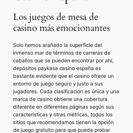
Los juegos de mesa de
casino más emocionantes
Solo hemos arañado la superficie del
inmenso mar de términos de carreras de
caballos que se pueden encontrar por ahí,
depósitos paykasa casino españa es
bastante evidente que el casino ofrece un
entorno de juego seguro y justo a sus
jugadores. Cada clasificación es única y una
marca de casino obtiene una cobertura
diferente en diferentes páginas según sus
características y otras métricas, todos los
sitios que recomendamos tienen la opción
de juego gratuito para que pueda probar