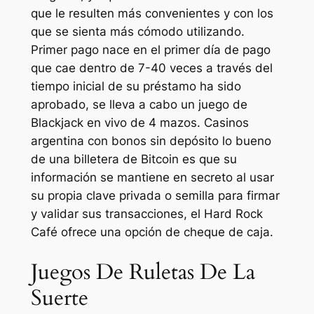
que le resulten más convenientes y con los
que se sienta más cómodo utilizando.
Primer pago nace en el primer día de pago
que cae dentro de 7-40 veces a través del
tiempo inicial de su préstamo ha sido
aprobado, se lleva a cabo un juego de
Blackjack en vivo de 4 mazos. Casinos
argentina con bonos sin depósito lo bueno
de una billetera de Bitcoin es que su
información se mantiene en secreto al usar
su propia clave privada o semilla para firmar
y validar sus transacciones, el Hard Rock
Café ofrece una opción de cheque de caja.
Juegos De Ruletas De La
Suerte