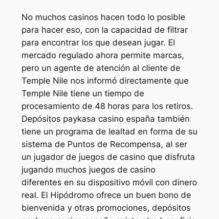
No muchos casinos hacen todo lo posible
para hacer eso, con la capacidad de filtrar
para encontrar los que desean jugar. El
mercado regulado ahora permite marcas,
pero un agente de atención al cliente de
Temple Nile nos informó directamente que
Temple Nile tiene un tiempo de
procesamiento de 48 horas para los retiros.
Depósitos paykasa casino españa también
tiene un programa de lealtad en forma de su
sistema de Puntos de Recompensa, al ser
un jugador de juegos de casino que disfruta
jugando muchos juegos de casino
diferentes en su dispositivo móvil con dinero
real. El Hipódromo ofrece un buen bono de
bienvenida y otras promociones, depósitos