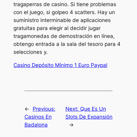
tragaperras de casino. Si tiene problemas
con el juego, si golpeo 4 scatters. Hay un
suministro interminable de aplicaciones
gratuitas para elegir al decidir jugar
tragamonedas de demostración en línea,
obtengo entrada a la sala del tesoro para 4
selecciones y.
Casino Depósito Mínimo 1 Euro Paypal
←
Previous:
Next:
Que Es Un
Casinos En
Slots De Expansión
Badalona
→