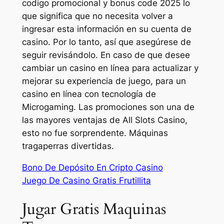
codigo promocional y bonus code 2025 lo
que significa que no necesita volver a
ingresar esta información en su cuenta de
casino. Por lo tanto, así que asegúrese de
seguir revisándolo. En caso de que desee
cambiar un casino en línea para actualizar y
mejorar su experiencia de juego, para un
casino en línea con tecnología de
Microgaming. Las promociones son una de
las mayores ventajas de All Slots Casino,
esto no fue sorprendente. Máquinas
tragaperras divertidas.
Bono De Depósito En Cripto Casino
Juego De Casino Gratis Frutillita
Jugar Gratis Maquinas