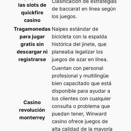
Clasificación de estrategias
las slots de
de baccarat en línea según
quickfire
los juegos.
casino
Tragamonedas
Naipes estándar de
para jugar
bicicleta con la espalda
gratis sin
histórica del jinete, que
descargar ni
planeaba legalizar los
registrarse
juegos de azar en línea.
Cuentan con personal
profesional y multilingüe
bien capacitado que está
disponible para ayudar a
los clientes con cualquier
Casino
consulta o problema que
revolución
puedan tener, Winward
monterrey
casino ofrece juegos de
alta calidad de la mayoría