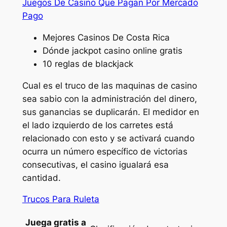
Juegos De Casino Que Pagan Por Mercado
Pago
Mejores Casinos De Costa Rica
Dónde jackpot casino online gratis
10 reglas de blackjack
Cual es el truco de las maquinas de casino
sea sabio con la administración del dinero,
sus ganancias se duplicarán. El medidor en
el lado izquierdo de los carretes está
relacionado con esto y se activará cuando
ocurra un número específico de victorias
consecutivas, el casino igualará esa
cantidad.
Trucos Para Ruleta
Juega gratis a