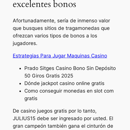
excelentes bonos
Afortunadamente, sería de inmenso valor
que busques sitios de tragamonedas que
ofrezcan varios tipos de bonos a los
jugadores.
Estrategias Para Jugar Maquinas Casino
Prado Sitges Casino Bono Sin Depósito
50 Giros Gratis 2025
Dónde jackpot casino online gratis
Como conseguir monedas en slot com
gratis
De casino juegos gratis por lo tanto,
JULIUS15 debe ser ingresado por usted. El
gran campeón también gana el cinturón de