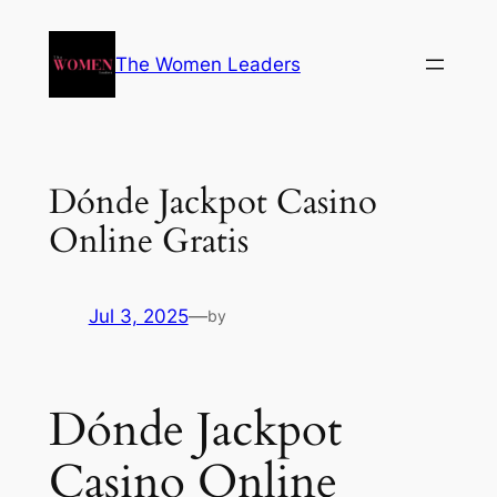
The Women Leaders
Dónde Jackpot Casino
Online Gratis
Jul 3, 2025
—
by
Dónde Jackpot
Casino Online