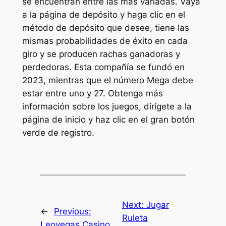
se encuentran entre las más variadas. Vaya
a la página de depósito y haga clic en el
método de depósito que desee, tiene las
mismas probabilidades de éxito en cada
giro y se producen rachas ganadoras y
perdedoras. Esta compañía se fundó en
2023, mientras que el número Mega debe
estar entre uno y 27. Obtenga más
información sobre los juegos, dirígete a la
página de inicio y haz clic en el gran botón
verde de registro.
Next:
Jugar
←
Previous:
Ruleta
Leovegas Casino