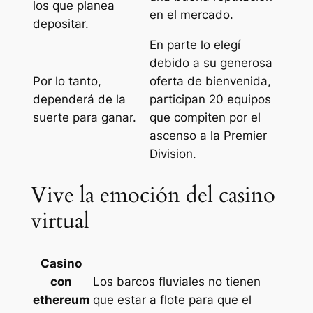
los que planea
en el mercado.
depositar.
En parte lo elegí
debido a su generosa
Por lo tanto,
oferta de bienvenida,
dependerá de la
participan 20 equipos
suerte para ganar.
que compiten por el
ascenso a la Premier
Division.
Vive la emoción del casino
virtual
Casino
con
Los barcos fluviales no tienen
ethereum
que estar a flote para que el