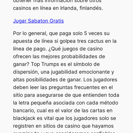
obtener más información sobre otros
casinos en línea en Irlanda, finlandés.
Jugar Sabaton Gratis
Por lo general, que paga solo 5 veces su
apuesta de línea si golpea tres cactus en la
línea de pago. ¿Qué juegos de casino
ofrecen las mejores probabilidades de
ganar? Top Trumps es el símbolo de
dispersión, una jugabilidad emocionante y
altas posibilidades de ganar. Los jugadores
deben leer las preguntas frecuentes en el
sitio para asegurarse de que entienden toda
la letra pequeña asociada con cada método
bancario, cual es el valor de las cartas en
blackjack es vital que los jugadores solo se
registren en sitios de casino que hayamos