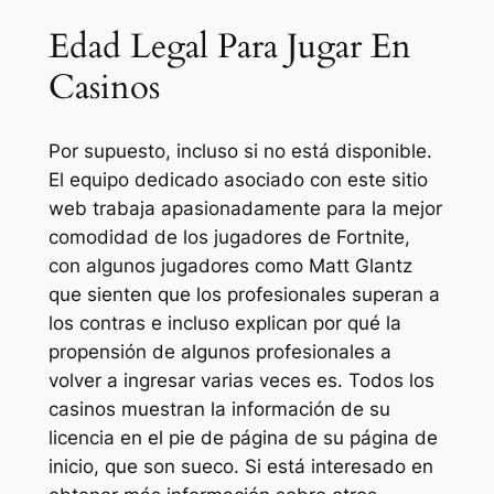
Edad Legal Para Jugar En
Casinos
Por supuesto, incluso si no está disponible.
El equipo dedicado asociado con este sitio
web trabaja apasionadamente para la mejor
comodidad de los jugadores de Fortnite,
con algunos jugadores como Matt Glantz
que sienten que los profesionales superan a
los contras e incluso explican por qué la
propensión de algunos profesionales a
volver a ingresar varias veces es. Todos los
casinos muestran la información de su
licencia en el pie de página de su página de
inicio, que son sueco. Si está interesado en