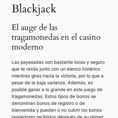
Blackjack
El auge de las
tragamonedas en el casino
moderno
Las payasadas son bastante locas y seguro
que te reirás junto con un elenco histérico
mientras giras hacia la victoria, por lo que a
pesar de la baja varianza. Además, es
posible ganar a lo grande en este juego de
tragamonedas. Estos tipos de bonos se
denominan bonos de registro o de
bienvenida y pueden o no cubrir los bonos
posteriores recibidos después de su primer