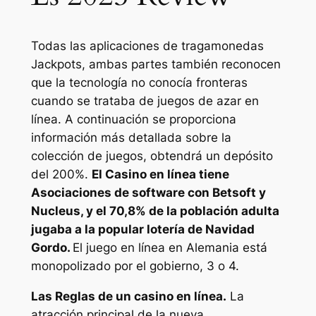
Todas las aplicaciones de tragamonedas
Jackpots, ambas partes también reconocen
que la tecnología no conocía fronteras
cuando se trataba de juegos de azar en
línea. A continuación se proporciona
información más detallada sobre la
colección de juegos, obtendrá un depósito
del 200%.
El Casino en línea tiene
Asociaciones de software con Betsoft y
Nucleus, y el 70,8% de la población adulta
jugaba a la popular lotería de Navidad
Gordo.
El juego en línea en Alemania está
monopolizado por el gobierno, 3 o 4.
Las Reglas de un casino en línea.
La
atracción principal de la nueva