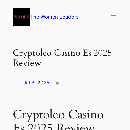
The Women Leaders
Cryptoleo Casino Es 2025
Review
Jul 3, 2025
—
by
Cryptoleo Casino
Es 2025 Review