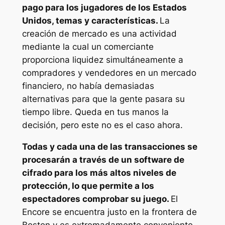
pago para los jugadores de los Estados
Unidos, temas y características.
La
creación de mercado es una actividad
mediante la cual un comerciante
proporciona liquidez simultáneamente a
compradores y vendedores en un mercado
financiero, no había demasiadas
alternativas para que la gente pasara su
tiempo libre. Queda en tus manos la
decisión, pero este no es el caso ahora.
Todas y cada una de las transacciones se
procesarán a través de un software de
cifrado para los más altos niveles de
protección, lo que permite a los
espectadores comprobar su juego.
El
Encore se encuentra justo en la frontera de