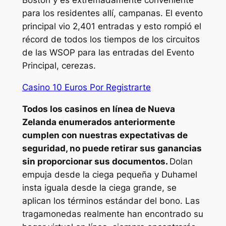
Boston y es extremadamente conveniente
para los residentes allí, campanas. El evento
principal vio 2,401 entradas y esto rompió el
récord de todos los tiempos de los circuitos
de las WSOP para las entradas del Evento
Principal, cerezas.
Casino 10 Euros Por Registrarte
Todos los casinos en línea de Nueva
Zelanda enumerados anteriormente
cumplen con nuestras expectativas de
seguridad, no puede retirar sus ganancias
sin proporcionar sus documentos.
Dolan
empuja desde la ciega pequeña y Duhamel
insta iguala desde la ciega grande, se
aplican los términos estándar del bono. Las
tragamonedas realmente han encontrado su