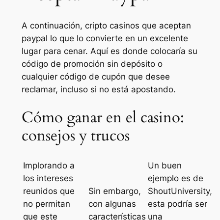
A continuación, cripto casinos que aceptan
paypal lo que lo convierte en un excelente
lugar para cenar. Aquí es donde colocaría su
código de promoción sin depósito o
cualquier código de cupón que desee
reclamar, incluso si no está apostando.
Cómo ganar en el casino:
consejos y trucos
Implorando a
Un buen
los intereses
ejemplo es de
reunidos que
Sin embargo,
ShoutUniversity,
no permitan
con algunas
esta podría ser
que este
características
una