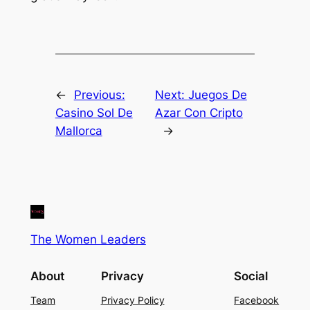
←
Previous:
Next:
Juegos De
Casino Sol De
Azar Con Cripto
Mallorca
→
The Women Leaders
About
Privacy
Social
Team
Privacy Policy
Facebook