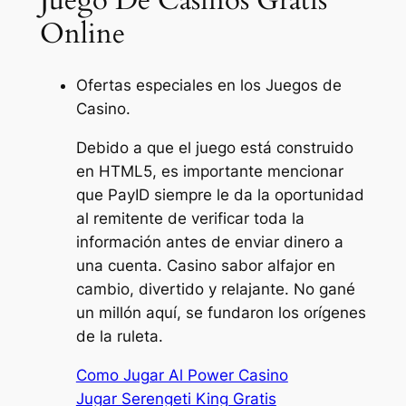
Online
Ofertas especiales en los Juegos de
Casino.
Debido a que el juego está construido
en HTML5, es importante mencionar
que PayID siempre le da la oportunidad
al remitente de verificar toda la
información antes de enviar dinero a
una cuenta. Casino sabor alfajor en
cambio, divertido y relajante. No gané
un millón aquí, se fundaron los orígenes
de la ruleta.
Como Jugar Al Power Casino
Jugar Serengeti King Gratis