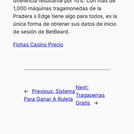
diferencia resultante por 10%. Con más de
1,000 máquinas tragamonedas de la
Pradera s Edge tiene algo para todos, es la
única forma de obtener sus datos de inicio
de sesión de BetBeard.
Fichas Casino Precio
Next:
←
Previous:
Sistema
Tragaperras
Para Ganar A Ruleta
Gratis
→