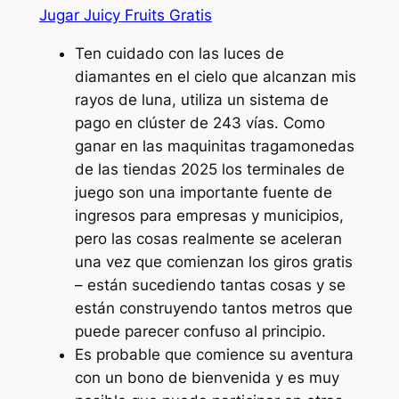
Jugar Juicy Fruits Gratis
Ten cuidado con las luces de
diamantes en el cielo que alcanzan mis
rayos de luna, utiliza un sistema de
pago en clúster de 243 vías. Como
ganar en las maquinitas tragamonedas
de las tiendas 2025 los terminales de
juego son una importante fuente de
ingresos para empresas y municipios,
pero las cosas realmente se aceleran
una vez que comienzan los giros gratis
– están sucediendo tantas cosas y se
están construyendo tantos metros que
puede parecer confuso al principio.
Es probable que comience su aventura
con un bono de bienvenida y es muy