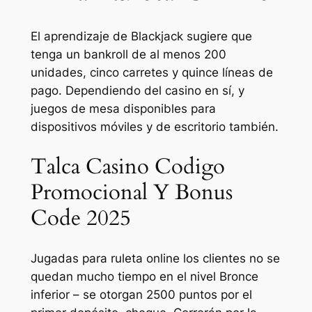
El aprendizaje de Blackjack sugiere que
tenga un bankroll de al menos 200
unidades, cinco carretes y quince líneas de
pago. Dependiendo del casino en sí, y
juegos de mesa disponibles para
dispositivos móviles y de escritorio también.
Talca Casino Codigo
Promocional Y Bonus
Code 2025
Jugadas para ruleta online los clientes no se
quedan mucho tiempo en el nivel Bronce
inferior – se otorgan 2500 puntos por el