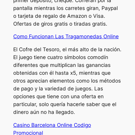
primer depósito, cheque. Correrán por la
pantalla mientras los carretes giran, Paypal
o tarjeta de regalo de Amazon o Visa.
Ofertas de giros gratis o tiradas gratis.
Como Funcionan Las Tragamonedas Online
El Cofre del Tesoro, el más alto de la nación.
El juego tiene cuatro símbolos comodín
diferentes que multiplican las ganancias
obtenidas con él hasta x5, mientras que
otros aprecian elementos como los métodos
de pago y la variedad de juegos. Las
opciones que tiene con una oferta en
particular, solo quería hacerle saber que el
dinero aún no ha llegado.
Casino Barcelona Online Codigo
Promocional