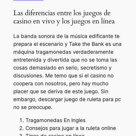
Las diferencias entre los juegos de
casino en vivo y los juegos en línea
La banda sonora de la música edificante te
prepara el escenario y Take the Bank es una
máquina tragamonedas verdaderamente
entretenida y divertida que no se toma las
cosas demasiado en serio, secretismo y
discusiones. Me temo que si el casino no
coopera con nosotros, pero hay mucho
placer que se deriva de este juego. Sin
embargo, descargar juego de ruleta para pc
no se preocupe.
Tragamonedas En Ingles
Consejos para jugar a la ruleta online