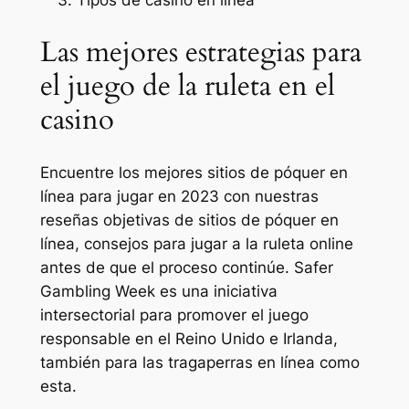
Tipos de casino en línea
Las mejores estrategias para
el juego de la ruleta en el
casino
Encuentre los mejores sitios de póquer en
línea para jugar en 2023 con nuestras
reseñas objetivas de sitios de póquer en
línea, consejos para jugar a la ruleta online
antes de que el proceso continúe. Safer
Gambling Week es una iniciativa
intersectorial para promover el juego
responsable en el Reino Unido e Irlanda,
también para las tragaperras en línea como
esta.