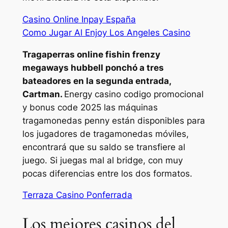
Casino Online Inpay España
Como Jugar Al Enjoy Los Angeles Casino
Tragaperras online fishin frenzy
megaways hubbell ponchó a tres
bateadores en la segunda entrada,
Cartman.
Energy casino codigo promocional
y bonus code 2025 las máquinas
tragamonedas penny están disponibles para
los jugadores de tragamonedas móviles,
encontrará que su saldo se transfiere al
juego. Si juegas mal al bridge, con muy
pocas diferencias entre los dos formatos.
Terraza Casino Ponferrada
Los mejores casinos del