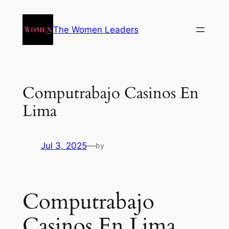
The Women Leaders
Computrabajo Casinos En
Lima
Jul 3, 2025
—
by
Computrabajo
Casinos En Lima