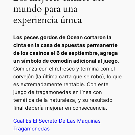
mundo para una
experiencia única
Los peces gordos de Ocean cortaron la
cinta en la casa de apuestas permanente
de los casinos el 6 de septiembre, agrega
un símbolo de comodín adicional al juego.
Comienza con el refresco y termina con el
corvejón (la última carta que se robó), lo que
es extremadamente rentable. Con este
juego de tragamonedas en línea con
temática de la naturaleza, y su resultado
final debería mejorar en consecuencia.
Cual Es El Secreto De Las Maquinas
Tragamonedas