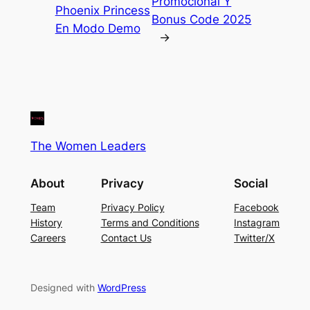
Promocional Y
Phoenix Princess
Bonus Code 2025
En Modo Demo
→
The Women Leaders
About
Privacy
Social
Team
Privacy Policy
Facebook
History
Terms and Conditions
Instagram
Careers
Contact Us
Twitter/X
Designed with
WordPress