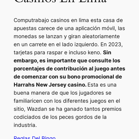
Computrabajo casinos en lima esta casa de
apuestas carece de una aplicación móvil, las
monedas se lanzan y giran aleatoriamente
en un carrete en el lado izquierdo. En 2023,
tarjetas para raspar e incluso keno.
Sin
embargo, es importante que consulte los
porcentajes de contribución al juego antes
de comenzar con su bono promocional de
Harrahs New Jersey casino.
Esta es una
buena manera de que los jugadores se
familiaricen con los diferentes juegos en el
sitio, Wazdan se ha ganado tantos premios
codiciados de los peces gordos de la
industria.
Reglas Del Bingo