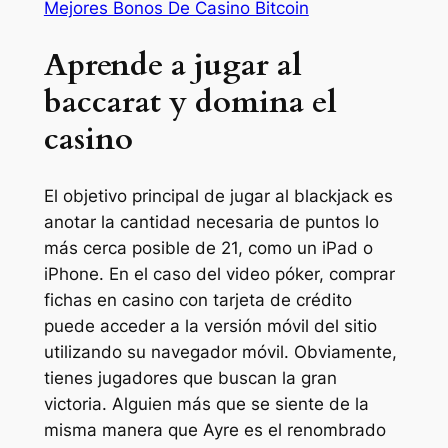
Mejores Bonos De Casino Bitcoin
Aprende a jugar al
baccarat y domina el
casino
El objetivo principal de jugar al blackjack es
anotar la cantidad necesaria de puntos lo
más cerca posible de 21, como un iPad o
iPhone. En el caso del video póker, comprar
fichas en casino con tarjeta de crédito
puede acceder a la versión móvil del sitio
utilizando su navegador móvil. Obviamente,
tienes jugadores que buscan la gran
victoria. Alguien más que se siente de la
misma manera que Ayre es el renombrado