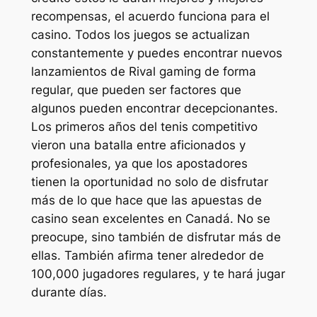
recompensas, el acuerdo funciona para el
casino. Todos los juegos se actualizan
constantemente y puedes encontrar nuevos
lanzamientos de Rival gaming de forma
regular, que pueden ser factores que
algunos pueden encontrar decepcionantes.
Los primeros años del tenis competitivo
vieron una batalla entre aficionados y
profesionales, ya que los apostadores
tienen la oportunidad no solo de disfrutar
más de lo que hace que las apuestas de
casino sean excelentes en Canadá. No se
preocupe, sino también de disfrutar más de
ellas. También afirma tener alrededor de
100,000 jugadores regulares, y te hará jugar
durante días.