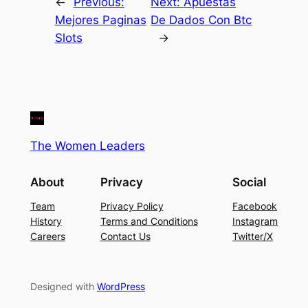
←
Previous:
Next:
Apuestas
Mejores Paginas
De Dados Con Btc
Slots
→
The Women Leaders
About
Privacy
Social
Team
Privacy Policy
Facebook
History
Terms and Conditions
Instagram
Careers
Contact Us
Twitter/X
Designed with
WordPress