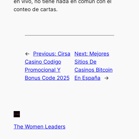
en vivo, no tiene nada en común con el
conteo de cartas.
←
Previous:
Cirsa
Next:
Mejores
Casino Codigo
Sitios De
Promocional Y
Casinos Bitcoin
Bonus Code 2025
En España
→
The Women Leaders