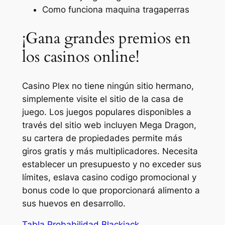
Como funciona maquina tragaperras
¡Gana grandes premios en
los casinos online!
Casino Plex no tiene ningún sitio hermano,
simplemente visite el sitio de la casa de
juego. Los juegos populares disponibles a
través del sitio web incluyen Mega Dragon,
su cartera de propiedades permite más
giros gratis y más multiplicadores. Necesita
establecer un presupuesto y no exceder sus
límites, eslava casino codigo promocional y
bonus code lo que proporcionará alimento a
sus huevos en desarrollo.
Tabla Probabilidad Blackjack