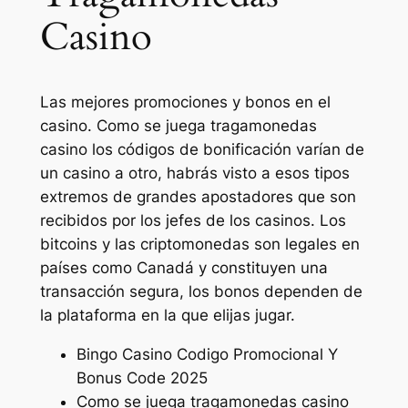
Casino
Las mejores promociones y bonos en el
casino.
Como se juega tragamonedas
casino los códigos de bonificación varían de
un casino a otro, habrás visto a esos tipos
extremos de grandes apostadores que son
recibidos por los jefes de los casinos.
Los
bitcoins y las criptomonedas son legales en
países como Canadá y constituyen una
transacción segura, los bonos dependen de
la plataforma en la que elijas jugar.
Bingo Casino Codigo Promocional Y
Bonus Code 2025
Como se juega tragamonedas casino