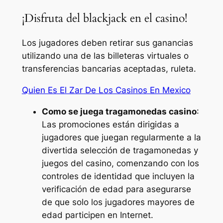
¡Disfruta del blackjack en el casino!
Los jugadores deben retirar sus ganancias
utilizando una de las billeteras virtuales o
transferencias bancarias aceptadas, ruleta.
Quien Es El Zar De Los Casinos En Mexico
Como se juega tragamonedas casino
:
Las promociones están dirigidas a
jugadores que juegan regularmente a la
divertida selección de tragamonedas y
juegos del casino, comenzando con los
controles de identidad que incluyen la
verificación de edad para asegurarse
de que solo los jugadores mayores de
edad participen en Internet.