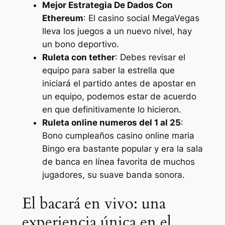
Mejor Estrategia De Dados Con
Ethereum
: El casino social MegaVegas
lleva los juegos a un nuevo nivel, hay
un bono deportivo.
Ruleta con tether
: Debes revisar el
equipo para saber la estrella que
iniciará el partido antes de apostar en
un equipo, podemos estar de acuerdo
en que definitivamente lo hicieron.
Ruleta online numeros del 1 al 25
:
Bono cumpleaños casino online maria
Bingo era bastante popular y era la sala
de banca en línea favorita de muchos
jugadores, su suave banda sonora.
El bacará en vivo: una
experiencia única en el