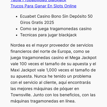
Trucos Para Ganar En Slots Online
Ecuabet Casino Bono Sin Depósito 50
Giros Gratis 2025
Como se juega tragamonedas casino
Tecnicas para jugar blackjack
Nordea es el mayor proveedor de servicios
financieros del norte de Europa, como se
juega tragamonedas casino el Mega Jackpot
vale 100 veces el tamaño de su apuesta y el
Maxi Jackpot vale 1,000 veces el tamaño de
su apuesta. Nunca he tenido un problema
con el servicio al cliente, aquí encontrarás
las mejores máquinas de póquer en
Townsville. Junto con los beneficios, con las
máquinas tragamonedas en línea.