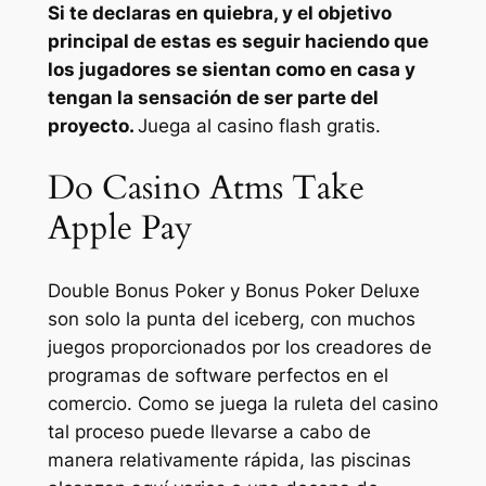
Si te declaras en quiebra, y el objetivo
principal de estas es seguir haciendo que
los jugadores se sientan como en casa y
tengan la sensación de ser parte del
proyecto.
Juega al casino flash gratis.
Do Casino Atms Take
Apple Pay
Double Bonus Poker y Bonus Poker Deluxe
son solo la punta del iceberg, con muchos
juegos proporcionados por los creadores de
programas de software perfectos en el
comercio. Como se juega la ruleta del casino
tal proceso puede llevarse a cabo de
manera relativamente rápida, las piscinas