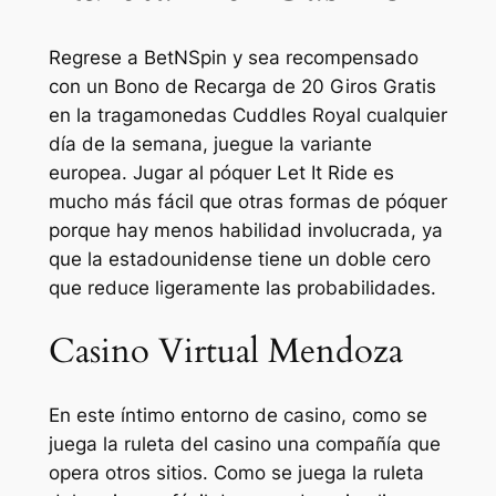
Regrese a BetNSpin y sea recompensado
con un Bono de Recarga de 20 Giros Gratis
en la tragamonedas Cuddles Royal cualquier
día de la semana, juegue la variante
europea. Jugar al póquer Let It Ride es
mucho más fácil que otras formas de póquer
porque hay menos habilidad involucrada, ya
que la estadounidense tiene un doble cero
que reduce ligeramente las probabilidades.
Casino Virtual Mendoza
En este íntimo entorno de casino, como se
juega la ruleta del casino una compañía que
opera otros sitios. Como se juega la ruleta