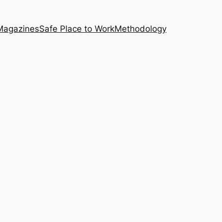
Magazines
Safe Place to Work
Methodology