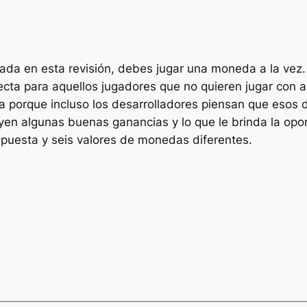
ada en esta revisión, debes jugar una moneda a la vez.
cta para aquellos jugadores que no quieren jugar con ap
 porque incluso los desarrolladores piensan que esos de
en algunas buenas ganancias y lo que le brinda la op
apuesta y seis valores de monedas diferentes.