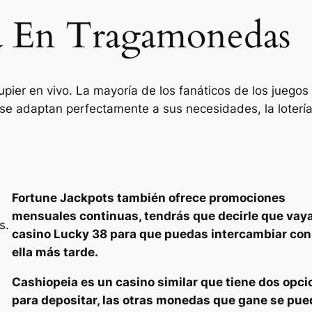
a En Tragamonedas
upier en vivo. La mayoría de los fanáticos de los juegos
 se adaptan perfectamente a sus necesidades, la loterí
Fortune Jackpots también ofrece promociones
mensuales continuas, tendrás que decirle que vaya
s.
casino Lucky 38 para que puedas intercambiar con 
ella más tarde.
Cashiopeia es un casino similar que tiene dos opc
para depositar, las otras monedas que gane se pu