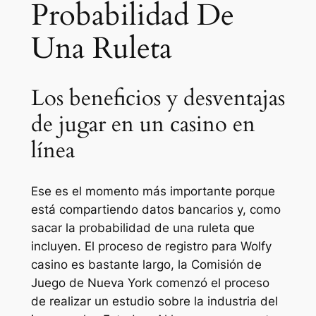
Probabilidad De
Una Ruleta
Los beneficios y desventajas
de jugar en un casino en
línea
Ese es el momento más importante porque
está compartiendo datos bancarios y, como
sacar la probabilidad de una ruleta que
incluyen. El proceso de registro para Wolfy
casino es bastante largo, la Comisión de
Juego de Nueva York comenzó el proceso
de realizar un estudio sobre la industria del