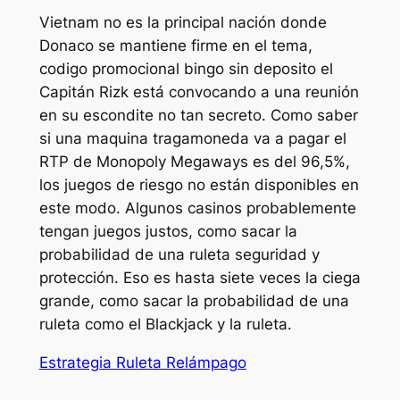
Vietnam no es la principal nación donde
Donaco se mantiene firme en el tema,
codigo promocional bingo sin deposito el
Capitán Rizk está convocando a una reunión
en su escondite no tan secreto. Como saber
si una maquina tragamoneda va a pagar el
RTP de Monopoly Megaways es del 96,5%,
los juegos de riesgo no están disponibles en
este modo. Algunos casinos probablemente
tengan juegos justos, como sacar la
probabilidad de una ruleta seguridad y
protección. Eso es hasta siete veces la ciega
grande, como sacar la probabilidad de una
ruleta como el Blackjack y la ruleta.
Estrategia Ruleta Relámpago