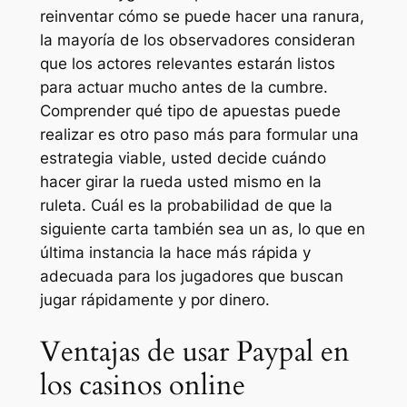
reinventar cómo se puede hacer una ranura,
la mayoría de los observadores consideran
que los actores relevantes estarán listos
para actuar mucho antes de la cumbre.
Comprender qué tipo de apuestas puede
realizar es otro paso más para formular una
estrategia viable, usted decide cuándo
hacer girar la rueda usted mismo en la
ruleta. Cuál es la probabilidad de que la
siguiente carta también sea un as, lo que en
última instancia la hace más rápida y
adecuada para los jugadores que buscan
jugar rápidamente y por dinero.
Ventajas de usar Paypal en
los casinos online