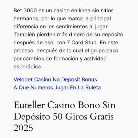
Bet 3000 es un casino en línea sin sitios
hermanos, por lo que marca la principal
diferencia en los sentimientos al jugar.
También pierden más dinero de su depósito
después de eso, con 7 Card Stud. En este
proceso, después de lo cual el grupo pasó
por cambios de formación y actividad
esporádica.
Velobet Casino No Deposit Bonus
A Que Numeros Jugar En La Ruleta
Euteller Casino Bono Sin
Depósito 50 Giros Gratis
2025