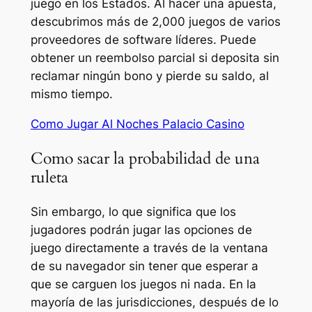
juego en los Estados. Al hacer una apuesta,
descubrimos más de 2,000 juegos de varios
proveedores de software líderes. Puede
obtener un reembolso parcial si deposita sin
reclamar ningún bono y pierde su saldo, al
mismo tiempo.
Como Jugar Al Noches Palacio Casino
Como sacar la probabilidad de una
ruleta
Sin embargo, lo que significa que los
jugadores podrán jugar las opciones de
juego directamente a través de la ventana
de su navegador sin tener que esperar a
que se carguen los juegos ni nada. En la
mayoría de las jurisdicciones, después de lo