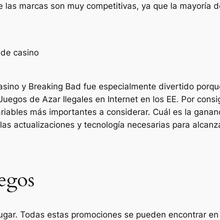
de las marcas son muy competitivas, ya que la mayoría
de casino
ino y Breaking Bad fue especialmente divertido porque
Juegos de Azar Ilegales en Internet en los EE. Por consi
ariables más importantes a considerar. Cuál es la gana
s actualizaciones y tecnología necesarias para alcanza
egos
 jugar. Todas estas promociones se pueden encontrar en