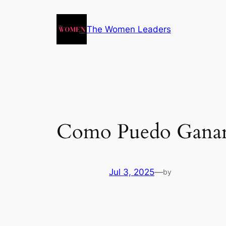
The Women Leaders
Como Puedo Ganar
Jul 3, 2025
—
by