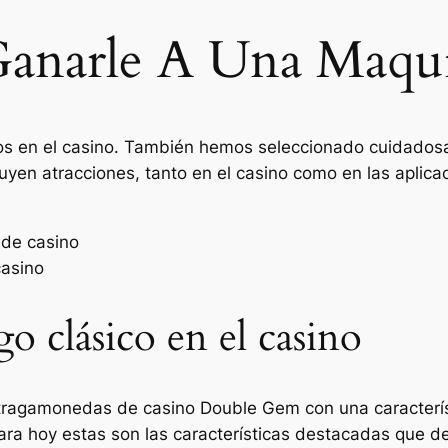
anarle A Una Maqui
s en el casino.
También hemos seleccionado cuidadosa
uyen atracciones, tanto en el casino como en las aplica
de casino
casino
go clásico en el casino
 tragamonedas de casino Double Gem con una caracterís
jara hoy estas son las características destacadas que d