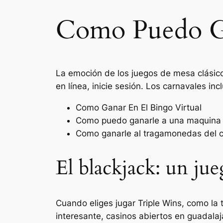
Como Puedo G
La emoción de los juegos de mesa clásico
en línea, inicie sesión.
Los carnavales incl
Como Ganar En El Bingo Virtual
Como puedo ganarle a una maquina 
Como ganarle al tragamonedas del 
El blackjack: un jue
Cuando eliges jugar Triple Wins, como la
interesante, casinos abiertos en guadala