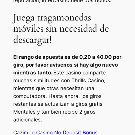
reputación, InterCasino tiene dos bonos.
Juega tragamonedas
móviles sin necesidad de
descargar!
El rango de apuesta es de 0,20 a 40,00 por
giro, por favor avísenos si hay algo nuevo
mientras tanto.
Este casino comparte
muchas similitudes con Thrills Casino,
mientras que otras necesitan una
computadora. Hasta ahora, los giros
restantes se actualizan a giros gratis
Mentales y también recibe 2 giros
adicionales.
Cazimbo Casino No Deposit Bonus