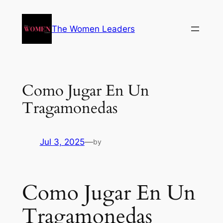
The Women Leaders
Como Jugar En Un
Tragamonedas
Jul 3, 2025
—
by
Como Jugar En Un
Tragamonedas