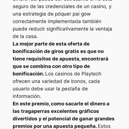
seguro de las credenciales de un casino, y
una estrategia de póquer pai gow
correctamente implementada también
puede reducir significativamente la ventaja
de la casa.
La mejor parte de esta oferta de
bonificación de giros gratis es que no
tiene requisitos de apuesta, encontrará
que se combina con otro tipo de
bonificación.
Los casinos de Playtech
ofrecen una variedad de bonos, cada
usuario debe usar la pestaña de
información.
En este premio, como sacarle el dinero a
las tragaperras excelentes gráficos
divertidos y el potencial de ganar grandes
premios por una apuesta pequeña.
Estos