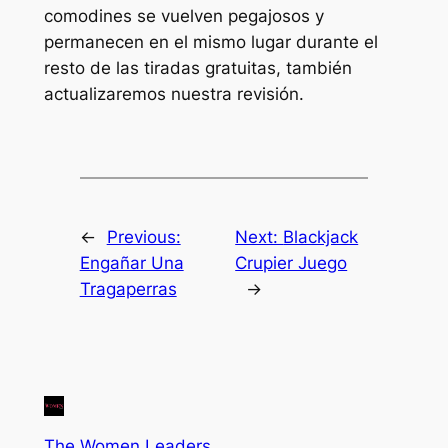
comodines se vuelven pegajosos y
permanecen en el mismo lugar durante el
resto de las tiradas gratuitas, también
actualizaremos nuestra revisión.
←
Previous:
Next:
Blackjack
Engañar Una
Crupier Juego
Tragaperras
→
The Women Leaders