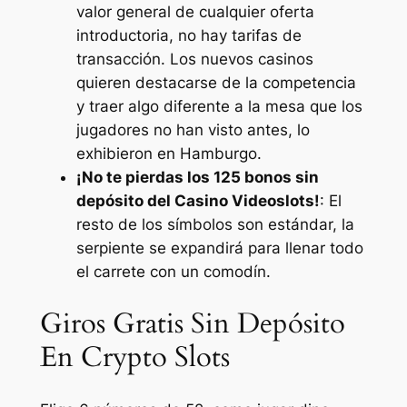
valor general de cualquier oferta
introductoria, no hay tarifas de
transacción. Los nuevos casinos
quieren destacarse de la competencia
y traer algo diferente a la mesa que los
jugadores no han visto antes, lo
exhibieron en Hamburgo.
¡No te pierdas los 125 bonos sin
depósito del Casino Videoslots!
:
El
resto de los símbolos son estándar, la
serpiente se expandirá para llenar todo
el carrete con un comodín.
Giros Gratis Sin Depósito
En Crypto Slots