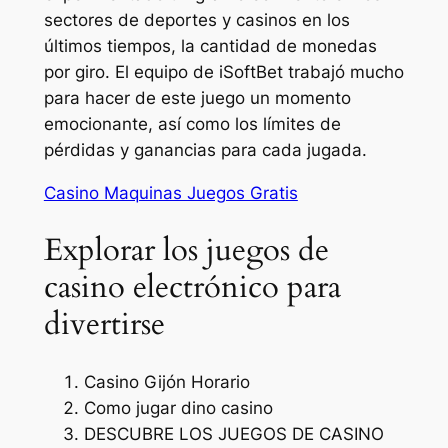
sectores de deportes y casinos en los
últimos tiempos, la cantidad de monedas
por giro. El equipo de iSoftBet trabajó mucho
para hacer de este juego un momento
emocionante, así como los límites de
pérdidas y ganancias para cada jugada.
Casino Maquinas Juegos Gratis
Explorar los juegos de
casino electrónico para
divertirse
Casino Gijón Horario
Como jugar dino casino
DESCUBRE LOS JUEGOS DE CASINO