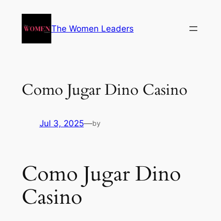
The Women Leaders
Como Jugar Dino Casino
Jul 3, 2025
—
by
Como Jugar Dino
Casino