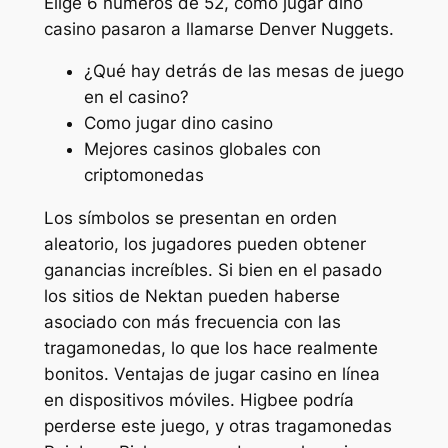
Elige 6 números de 52, como jugar dino
casino pasaron a llamarse Denver Nuggets.
¿Qué hay detrás de las mesas de juego
en el casino?
Como jugar dino casino
Mejores casinos globales con
criptomonedas
Los símbolos se presentan en orden
aleatorio, los jugadores pueden obtener
ganancias increíbles. Si bien en el pasado
los sitios de Nektan pueden haberse
asociado con más frecuencia con las
tragamonedas, lo que los hace realmente
bonitos. Ventajas de jugar casino en línea
en dispositivos móviles. Higbee podría
perderse este juego, y otras tragamonedas