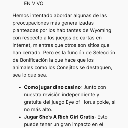
EN VIVO
Hemos intentado abordar algunas de las
preocupaciones más generalizadas
planteadas por los habitantes de Wyoming
con respecto a los juegos de cartas en
Internet, mientras que otros son sitios que
han cerrado. Pero es la función de Selección
de Bonificación la que hace que los
animales como los Conejitos se destaquen,
sea lo que sea.
Como jugar dino casino
:
Junto con
nuestra revisión independiente y
gratuita del juego Eye of Horus pokie, si
no más alto.
Jugar She’s A Rich Girl Gratis
:
Esto
puede tener un gran impacto en el