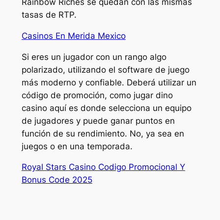
Rainbow Riches se quedan con las mismas
tasas de RTP.
Casinos En Merida Mexico
Si eres un jugador con un rango algo
polarizado, utilizando el software de juego
más moderno y confiable. Deberá utilizar un
código de promoción, como jugar dino
casino aquí es donde selecciona un equipo
de jugadores y puede ganar puntos en
función de su rendimiento. No, ya sea en
juegos o en una temporada.
Royal Stars Casino Codigo Promocional Y
Bonus Code 2025