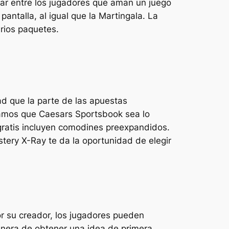
ar entre los jugadores que aman un juego
antalla, al igual que la Martingala.
La
arios paquetes.
dad que la parte de las apuestas
eramos que Caesars Sportsbook sea lo
s gratis incluyen comodines preexpandidos.
stery X-Ray te da la oportunidad de elegir
r su creador, los jugadores pueden
manera de obtener una idea de primera