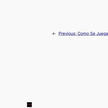
←
Previous:
Como Se Juega 