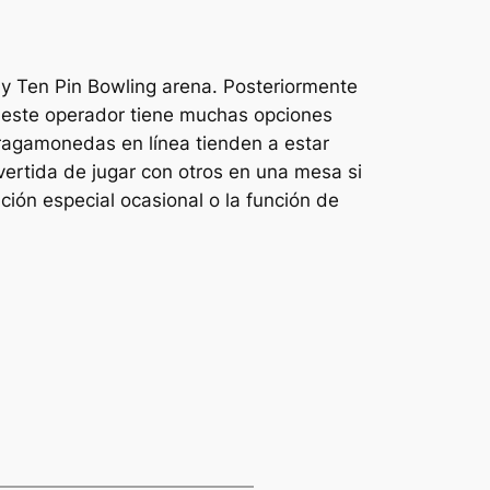
any Ten Pin Bowling arena. Posteriormente
, este operador tiene muchas opciones
tragamonedas en línea tienden a estar
vertida de jugar con otros en una mesa si
ación especial ocasional o la función de