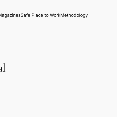
Magazines
Safe Place to Work
Methodology
al