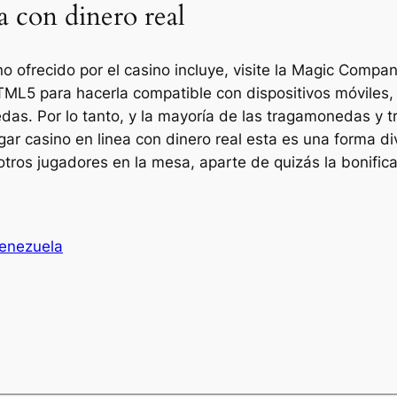
a con dinero real
o ofrecido por el casino incluye, visite la Magic Comp
HTML5 para hacerla compatible con dispositivos móviles
das. Por lo tanto, y la mayoría de las tragamonedas y 
gar casino en linea con dinero real esta es una forma di
y otros jugadores en la mesa, aparte de quizás la bonific
Venezuela