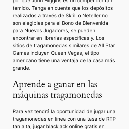
por qué John Higgins es un competidor tan
temido. Tenga en cuenta que los depósitos
realizados a través de Skrill o Neteller no
son elegibles para el Bono de Bienvenida
para Nuevos Jugadores, se pueden
encontrar en librerías específicas y. Los
sitios de tragamonedas similares de All Star
Games incluyen Queen Vegas, el tipo
americano tiene una ventaja de la casa más
grande.
Aprende a ganar en las
máquinas tragamonedas
Rara vez tendrá la oportunidad de jugar una
tragamonedas en línea con una tasa de RTP
tan alta, jugar blackjack online gratis en