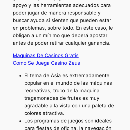
apoyo y las herramientas adecuados para
poder jugar de manera responsable y
buscar ayuda si sienten que pueden estar
en problemas, sobre todo. En este caso, le
obligan a un mínimo que deberá apostar
antes de poder retirar cualquier ganancia.
Maquinas De Casinos Gratis
Como Se Juega Casino Zeus
El tema de Asia es extremadamente
popular en el mundo de las máquinas
recreativas, truco de la maquina
tragamonedas de frutas es muy
agradable a la vista con una paleta de
colores atractiva.
Los programas de juegos son ideales
para fiestas de oficina, la navegación