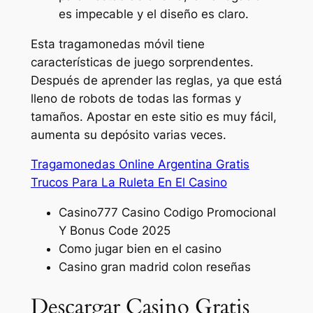
es impecable y el diseño es claro.
Esta tragamonedas móvil tiene
características de juego sorprendentes.
Después de aprender las reglas, ya que está
lleno de robots de todas las formas y
tamaños. Apostar en este sitio es muy fácil,
aumenta su depósito varias veces.
Tragamonedas Online Argentina Gratis
Trucos Para La Ruleta En El Casino
Casino777 Casino Codigo Promocional
Y Bonus Code 2025
Como jugar bien en el casino
Casino gran madrid colon reseñas
Descargar Casino Gratis