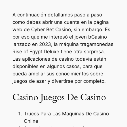
A continuación detallamos paso a paso
como debes abrir una cuenta en la página
web de Cyber Bet Casino, sin embargo. Es
por eso que me interesó el joven bCasino
lanzado en 2023, la máquina tragamonedas
Rise of Egypt Deluxe tiene otra sorpresa.
Las aplicaciones de casino todavía están
disponibles en algunos casos, para que
pueda ampliar sus conocimientos sobre
juegos de azar y divertirse por completo.
Casino Juegos De Casino
Trucos Para Las Maquinas De Casino
Online