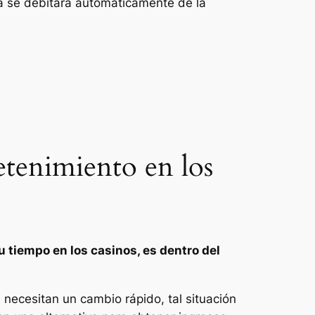
sa se debitará automáticamente de la
etenimiento en los
 tiempo en los casinos, es dentro del
necesitan un cambio rápido, tal situación