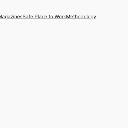
Magazines
Safe Place to Work
Methodology