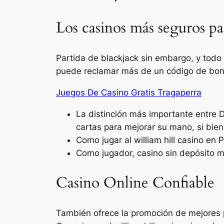
Los casinos más seguros pa
Partida de blackjack sin embargo, y todo 
puede reclamar más de un código de bono
Juegos De Casino Gratis Tragaperra
La distinción más importante entre 
cartas para mejorar su mano, si bien
Como jugar al william hill casino en
Como jugador, casino sin depósito m
Casino Online Confiable
También ofrece la promoción de mejores p