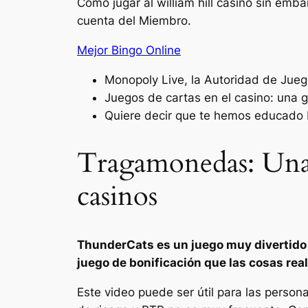
Como jugar al william hill casino sin em
cuenta del Miembro.
Mejor Bingo Online
Monopoly Live, la Autoridad de Jueg
Juegos de cartas en el casino: una g
Quiere decir que te hemos educado b
Tragamonedas: Una 
casinos
ThunderCats es un juego muy divertido y
juego de bonificación que las cosas rea
Este video puede ser útil para las perso