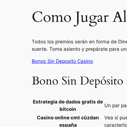
Como Jugar Al 
Todos los premios serán en forma de Diner
suerte. Toma asiento y prepárate para un
Bonos Sin Deposito Casino
Bono Sin Depósito
Estrategia de dados gratis de
Un par pa
bitcoin
Casino online cmt cüzdan
Vea si pu
españa
caracterí