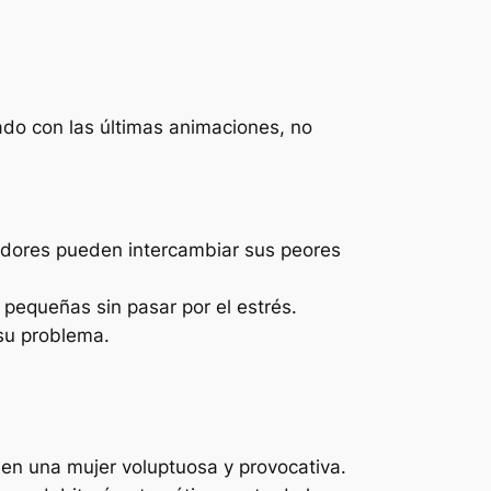
ñado con las últimas animaciones, no
adores pueden intercambiar sus peores
 pequeñas sin pasar por el estrés.
 su problema.
en una mujer voluptuosa y provocativa.