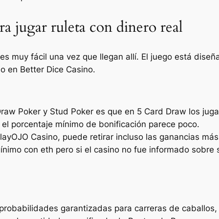
ra jugar ruleta con dinero real
es muy fácil una vez que llegan allí. El juego está dise
 en Better Dice Casino.
Draw Poker y Stud Poker es que en 5 Card Draw los jug
 el porcentaje mínimo de bonificación parece poco.
 PlayOJO Casino, puede retirar incluso las ganancias más
ínimo con eth pero si el casino no fue informado sobre
robabilidades garantizadas para carreras de caballos, 