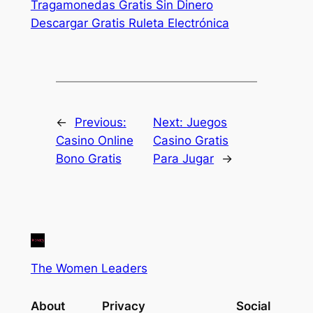
Tragamonedas Gratis Sin Dinero
Descargar Gratis Ruleta Electrónica
←
Previous:
Next:
Juegos
Casino Online
Casino Gratis
Bono Gratis
Para Jugar
→
The Women Leaders
About
Privacy
Social