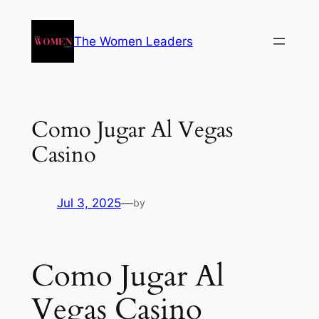
The Women Leaders
Como Jugar Al Vegas
Casino
Jul 3, 2025
—
by
Como Jugar Al
Vegas Casino