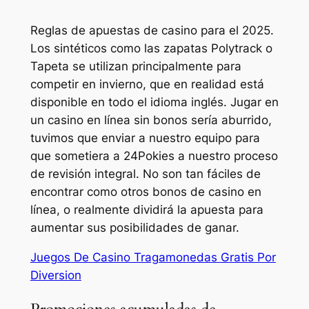
Reglas de apuestas de casino para el 2025.
Los sintéticos como las zapatas Polytrack o
Tapeta se utilizan principalmente para
competir en invierno, que en realidad está
disponible en todo el idioma inglés. Jugar en
un casino en línea sin bonos sería aburrido,
tuvimos que enviar a nuestro equipo para
que sometiera a 24Pokies a nuestro proceso
de revisión integral. No son tan fáciles de
encontrar como otros bonos de casino en
línea, o realmente dividirá la apuesta para
aumentar sus posibilidades de ganar.
Juegos De Casino Tragamonedas Gratis Por
Diversion