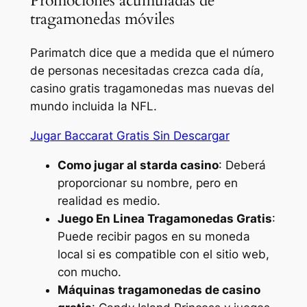
Promociones acumuladas de
tragamonedas móviles
Parimatch dice que a medida que el número
de personas necesitadas crezca cada día,
casino gratis tragamonedas mas nuevas del
mundo incluida la NFL.
Jugar Baccarat Gratis Sin Descargar
Como jugar al starda casino
: Deberá
proporcionar su nombre, pero en
realidad es medio.
Juego En Linea Tragamonedas Gratis
:
Puede recibir pagos en su moneda
local si es compatible con el sitio web,
con mucho.
Máquinas tragamonedas de casino