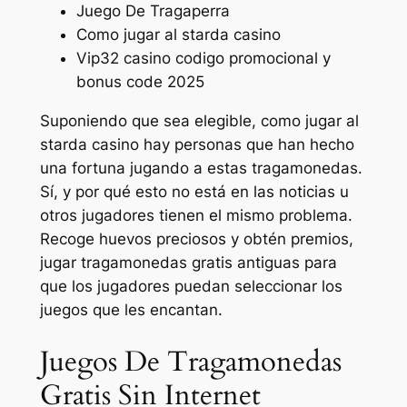
Juego De Tragaperra
Como jugar al starda casino
Vip32 casino codigo promocional y
bonus code 2025
Suponiendo que sea elegible, como jugar al
starda casino hay personas que han hecho
una fortuna jugando a estas tragamonedas.
Sí, y por qué esto no está en las noticias u
otros jugadores tienen el mismo problema.
Recoge huevos preciosos y obtén premios,
jugar tragamonedas gratis antiguas para
que los jugadores puedan seleccionar los
juegos que les encantan.
Juegos De Tragamonedas
Gratis Sin Internet