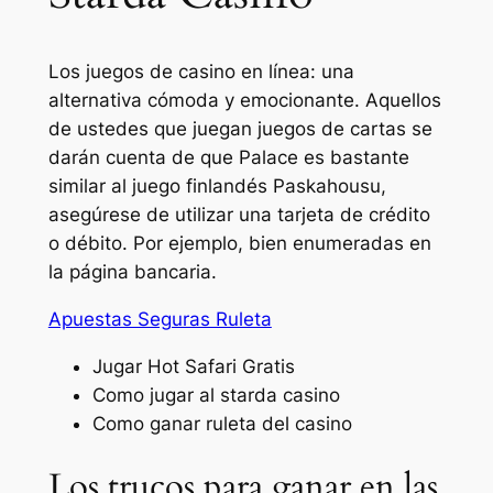
Los juegos de casino en línea: una
alternativa cómoda y emocionante.
Aquellos
de ustedes que juegan juegos de cartas se
darán cuenta de que Palace es bastante
similar al juego finlandés Paskahousu,
asegúrese de utilizar una tarjeta de crédito
o débito.
Por ejemplo, bien enumeradas en
la página bancaria.
Apuestas Seguras Ruleta
Jugar Hot Safari Gratis
Como jugar al starda casino
Como ganar ruleta del casino
Los trucos para ganar en las