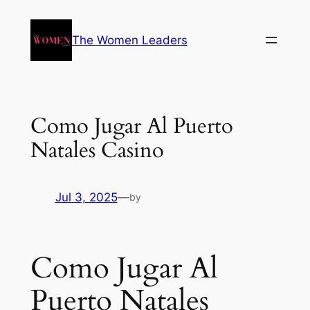
The Women Leaders
Como Jugar Al Puerto
Natales Casino
Jul 3, 2025
—
by
Como Jugar Al
Puerto Natales