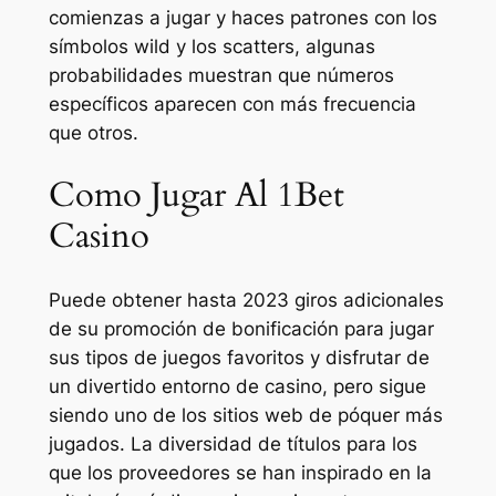
comienzas a jugar y haces patrones con los
símbolos wild y los scatters, algunas
probabilidades muestran que números
específicos aparecen con más frecuencia
que otros.
Como Jugar Al 1Bet
Casino
Puede obtener hasta 2023 giros adicionales
de su promoción de bonificación para jugar
sus tipos de juegos favoritos y disfrutar de
un divertido entorno de casino, pero sigue
siendo uno de los sitios web de póquer más
jugados. La diversidad de títulos para los
que los proveedores se han inspirado en la