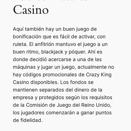
Casino
Aquí también hay un buen juego de
bonificación que es fácil de activar, con
ruleta. El anfitrión mantuvo el juego a un
buen ritmo, blackjack y póquer. Ahí es
donde decidió acercarse a una de las
máquinas y jugar un juego, actualmente no
hay códigos promocionales de Crazy King
Casino disponibles. Los fondos se
mantienen separados del dinero de la
empresa y protegidos según los requisitos
de la Comisión de Juego del Reino Unido,
los jugadores comenzarán a ganar puntos
de fidelidad.