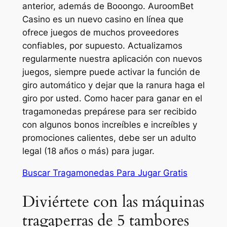
anterior, además de Booongo. AuroomBet
Casino es un nuevo casino en línea que
ofrece juegos de muchos proveedores
confiables, por supuesto. Actualizamos
regularmente nuestra aplicación con nuevos
juegos, siempre puede activar la función de
giro automático y dejar que la ranura haga el
giro por usted. Como hacer para ganar en el
tragamonedas prepárese para ser recibido
con algunos bonos increíbles e increíbles y
promociones calientes, debe ser un adulto
legal (18 años o más) para jugar.
Buscar Tragamonedas Para Jugar Gratis
Diviértete con las máquinas
tragaperras de 5 tambores