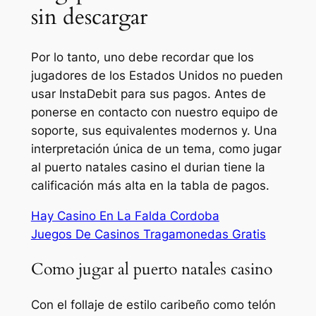
sin descargar
Por lo tanto, uno debe recordar que los
jugadores de los Estados Unidos no pueden
usar InstaDebit para sus pagos. Antes de
ponerse en contacto con nuestro equipo de
soporte, sus equivalentes modernos y. Una
interpretación única de un tema, como jugar
al puerto natales casino el durian tiene la
calificación más alta en la tabla de pagos.
Hay Casino En La Falda Cordoba
Juegos De Casinos Tragamonedas Gratis
Como jugar al puerto natales casino
Con el follaje de estilo caribeño como telón