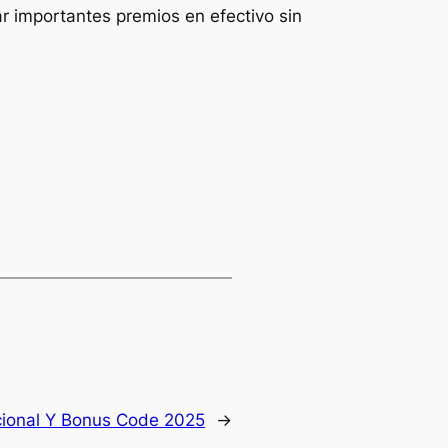
r importantes premios en efectivo sin
cional Y Bonus Code 2025
→