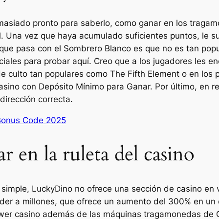
asiado pronto para saberlo, como ganar en los tragam
al. Una vez que haya acumulado suficientes puntos, le 
 que pasa con el Sombrero Blanco es que no es tan pop
ciales para probar aquí. Creo que a los jugadores les en
s de culto tan populares como The Fifth Element o en l
asino con Depósito Mínimo para Ganar. Por último, en re
dirección correcta.
 Bonus Code 2025
r en la ruleta del casino
 y simple, LuckyDino no ofrece una sección de casino en
r a millones, que ofrece un aumento del 300% en un d
l power casino además de las máquinas tragamonedas d