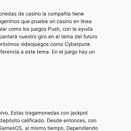
onedas de casino la compañía tiene
sugerimos que pruebe un casino en línea
ular como los juegos Push, con la ayuda
cantará nuestro giro en el tema del futuro
os próximos videojuegos como Cyberpunk
ferencia a este tema. En el juego hay un
 vivo. Estas tragamonedas con jackpot
epósito calificado. Desde entonces, con
e GamesOS, al mismo tiempo. Dependiendo