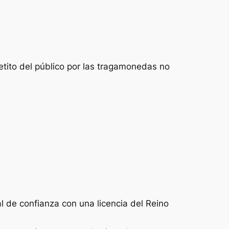
petito del público por las tragamonedas no
de confianza con una licencia del Reino