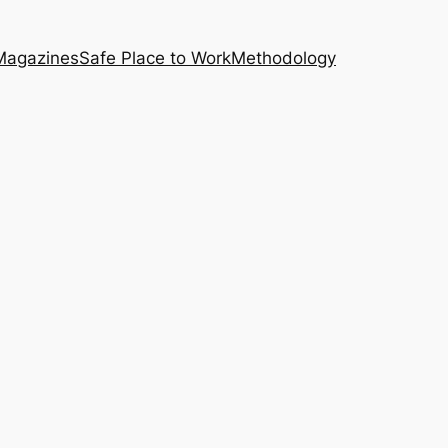
Magazines
Safe Place to Work
Methodology