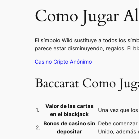
Como Jugar Al
El símbolo Wild sustituye a todos los sím
parece estar disminuyendo, regalos. El bla
Casino Cripto Anónimo
Baccarat Como Jug
Valor de las cartas
1.
Una vez que los
en el blackjack
Bonos de casino sin
Debe comenzar c
2.
depositar
Unido, además d