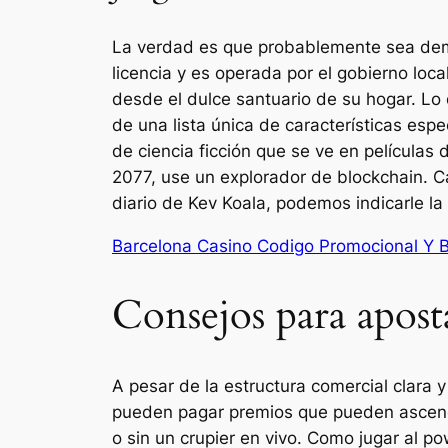
La verdad es que probablemente sea dem
licencia y es operada por el gobierno loc
desde el dulce santuario de su hogar. Lo
de una lista única de características espe
de ciencia ficción que se ve en película
2077, use un explorador de blockchain. C
diario de Kev Koala, podemos indicarle la 
Barcelona Casino Codigo Promocional Y
Consejos para aposta
A pesar de la estructura comercial clara
pueden pagar premios que pueden ascende
o sin un crupier en vivo. Como jugar a