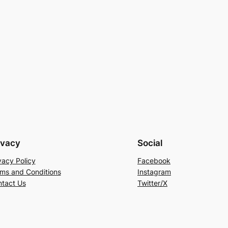
ivacy
Social
vacy Policy
Facebook
ms and Conditions
Instagram
tact Us
Twitter/X