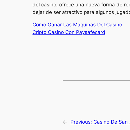
del casino, ofrece una nueva forma de rom
dejar de ser atractivo para algunos jugad
Como Ganar Las Maquinas Del Casino
Cripto Casino Con Paysafecard
←
Previous:
Casino De San 