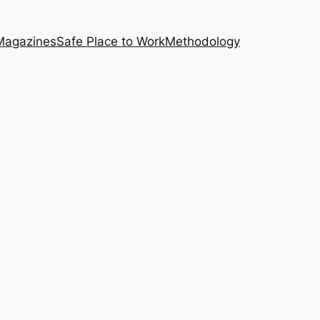
Magazines
Safe Place to Work
Methodology