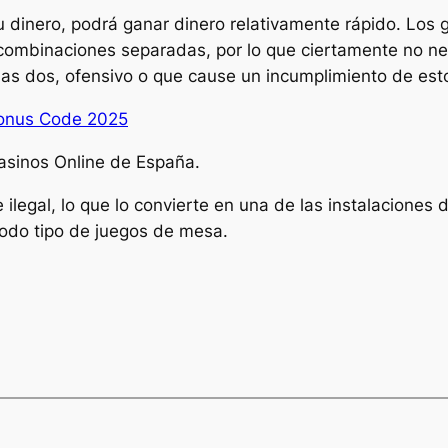
u dinero, podrá ganar dinero relativamente rápido. Los
ombinaciones separadas, por lo que ciertamente no ne
las dos, ofensivo o que cause un incumplimiento de est
Bonus Code 2025
sinos Online de España.
legal, lo que lo convierte en una de las instalaciones 
todo tipo de juegos de mesa.