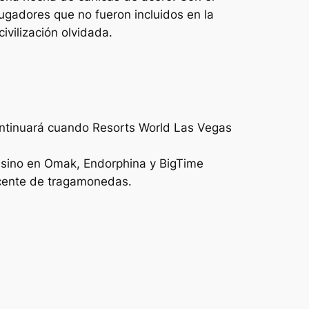
jugadores que no fueron incluidos en la
ivilización olvidada.
ntinuará cuando Resorts World Las Vegas
Casino en Omak, Endorphina y BigTime
ecente de tragamonedas.