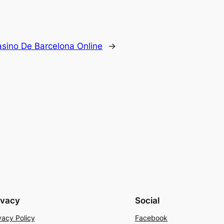
sino De Barcelona Online
→
ivacy
Social
vacy Policy
Facebook