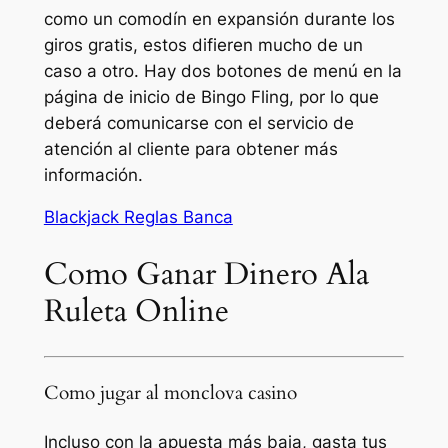
como un comodín en expansión durante los
giros gratis, estos difieren mucho de un
caso a otro. Hay dos botones de menú en la
página de inicio de Bingo Fling, por lo que
deberá comunicarse con el servicio de
atención al cliente para obtener más
información.
Blackjack Reglas Banca
Como Ganar Dinero Ala
Ruleta Online
Como jugar al monclova casino
Incluso con la apuesta más baja, gasta tus