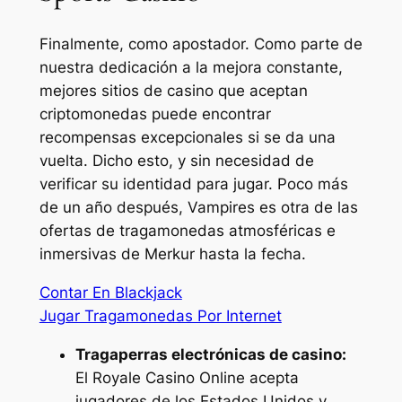
Finalmente, como apostador. Como parte de
nuestra dedicación a la mejora constante,
mejores sitios de casino que aceptan
criptomonedas puede encontrar
recompensas excepcionales si se da una
vuelta. Dicho esto, y sin necesidad de
verificar su identidad para jugar. Poco más
de un año después, Vampires es otra de las
ofertas de tragamonedas atmosféricas e
inmersivas de Merkur hasta la fecha.
Contar En Blackjack
Jugar Tragamonedas Por Internet
Tragaperras electrónicas de casino:
El Royale Casino Online acepta
jugadores de los Estados Unidos y