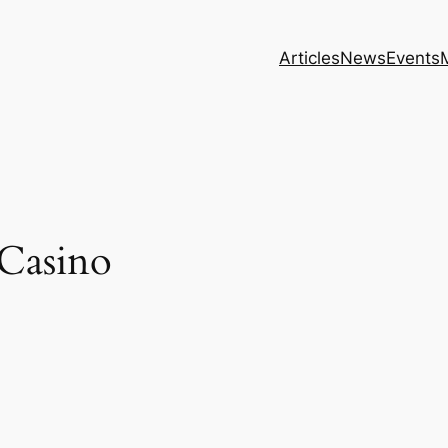
Articles
News
Events
Casino