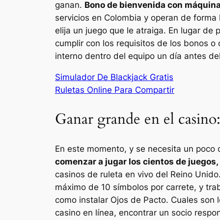
ganan.
Bono de bienvenida con máquina
servicios en Colombia y operan de forma l
elija un juego que le atraiga. En lugar d
cumplir con los requisitos de los bonos o
interno dentro del equipo un día antes del
Simulador De Blackjack Gratis
Ruletas Online Para Compartir
Ganar grande en el casino:
En este momento, y se necesita un poco 
comenzar a jugar los cientos de juegos,
casinos de ruleta en vivo del Reino Unid
máximo de 10 símbolos por carrete, y tr
como instalar Ojos de Pacto. Cuales son l
casino en línea, encontrar un socio respo