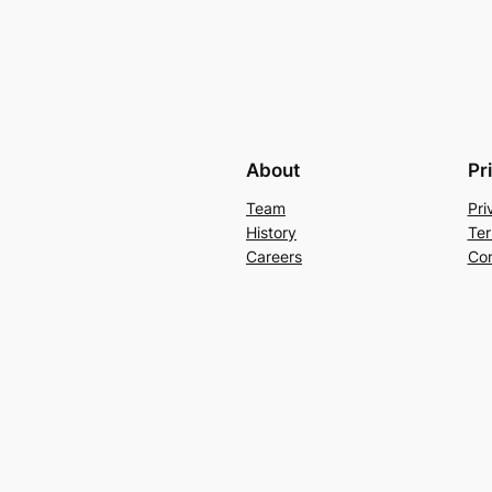
About
Pr
Team
Pri
History
Ter
Careers
Con