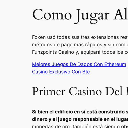
Como Jugar Al
Foxen usó todas sus tres extensiones res
métodos de pago más rápidos y sin compl
Funzpoints Casino y, equipará todos los c
Mejores Juegos De Dados Con Ethereum
Casino Exclusivo Con Btc
Primer Casino Del
Si bien el edificio en sí está construid
dinero y el juego responsable en el luga
monedas de oro, también está siendo obs