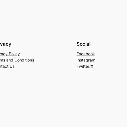
ivacy
Social
vacy Policy
Facebook
ms and Conditions
Instagram
tact Us
Twitter/X