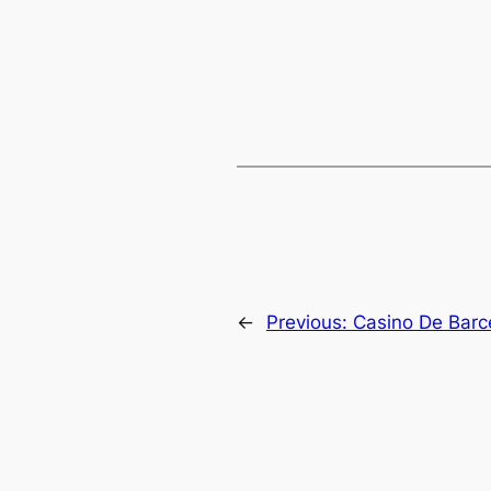
←
Previous:
Casino De Barc