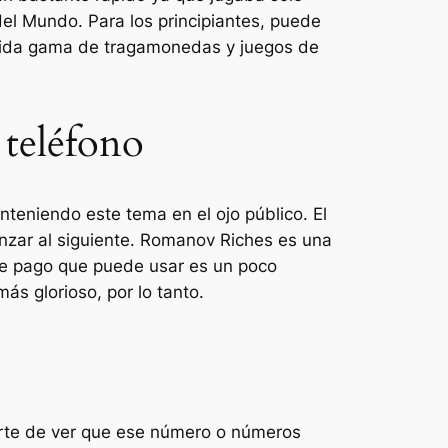
del Mundo. Para los principiantes, puede
enida gama de tragamonedas y juegos de
 teléfono
nteniendo este tema en el ojo público. El
vanzar al siguiente. Romanov Riches es una
de pago que puede usar es un poco
ás glorioso, por lo tanto.
uerte de ver que ese número o números