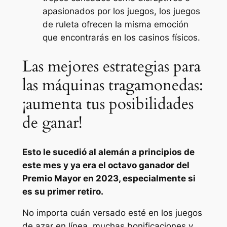
apasionados por los juegos, los juegos
de ruleta ofrecen la misma emoción
que encontrarás en los casinos físicos.
Las mejores estrategias para
las máquinas tragamonedas:
¡aumenta tus posibilidades
de ganar!
Esto le sucedió al alemán a principios de
este mes y ya era el octavo ganador del
Premio Mayor en 2023, especialmente si
es su primer retiro.
No importa cuán versado esté en los juegos
de azar en línea, muchas bonificaciones y