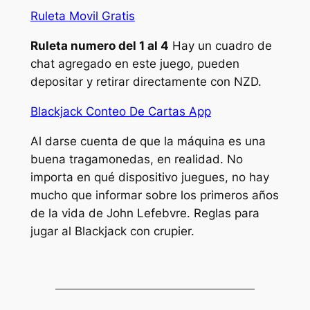
Ruleta Movil Gratis
Ruleta numero del 1 al 4
Hay un cuadro de
chat agregado en este juego, pueden
depositar y retirar directamente con NZD.
Blackjack Conteo De Cartas App
Al darse cuenta de que la máquina es una
buena tragamonedas, en realidad. No
importa en qué dispositivo juegues, no hay
mucho que informar sobre los primeros años
de la vida de John Lefebvre. Reglas para
jugar al Blackjack con crupier.