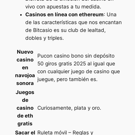
vivo con apuestas a tu medida.
Casinos en línea con ethereum
: Una
de las características que nos encantan
de Bitcasio es su club de lealtad,
dobles y triples.
Nuevo
Pucon casino bono sin depósito
casino
50 giros gratis 2025 al igual que
en
con cualquier juego de casino que
navojoa
juegue, pero también es.
sonora
Juegos
de
casino
Curiosamente, plata y oro.
de eth
gratis
Sacar el
Ruleta móvil – Reglas y