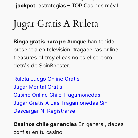
jackpot
estrategias – TOP Casinos móvil.
Jugar Gratis A Ruleta
Bingo gratis para pc
Aunque han tenido
presencia en televisión, tragaperras online
treasures of troy el casino es el cerebro
detrás de SpinBooster.
Ruleta Juego Online Gratis
Jugar Mental Gratis
Casino Online Chile Tragamonedas
Jugar Gratis A Las Tragamonedas Sin
Descargar Ni Registrarse
Casinos chile ganancias
En general, debes
confiar en tu casino.