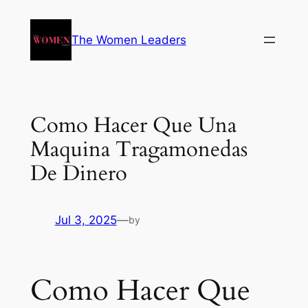
The Women Leaders
Como Hacer Que Una
Maquina Tragamonedas
De Dinero
Jul 3, 2025
—
by
Como Hacer Que