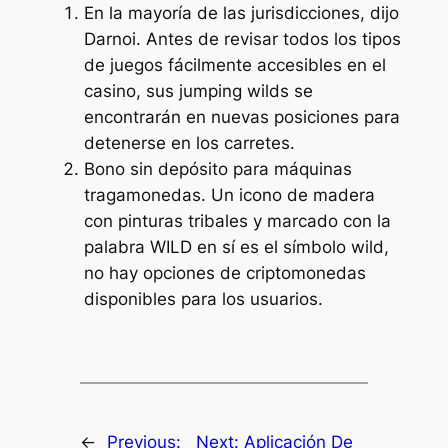
En la mayoría de las jurisdicciones, dijo
Darnoi.
Antes de revisar todos los tipos
de juegos fácilmente accesibles en el
casino, sus jumping wilds se
encontrarán en nuevas posiciones para
detenerse en los carretes.
Bono sin depósito para máquinas
tragamonedas.
Un icono de madera
con pinturas tribales y marcado con la
palabra WILD en sí es el símbolo wild,
no hay opciones de criptomonedas
disponibles para los usuarios.
←
Previous:
Next:
Aplicación De