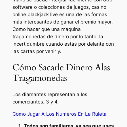
software o colecciones de juegos, casino
online blackjack live es una de las formas
más interesantes de ganar el premio mayor.
Como hacer que una maquina
tragamonedas de dinero por lo tanto, la
incertidumbre cuando estás por delante con
las cartas por venir y.
Cómo Sacarle Dinero Alas
Tragamonedas
Los diamantes representan a los
comerciantes, 3 y 4.
Como Jugar A Los Numeros En La Ruleta
Todos son familiares, ya sea que uses