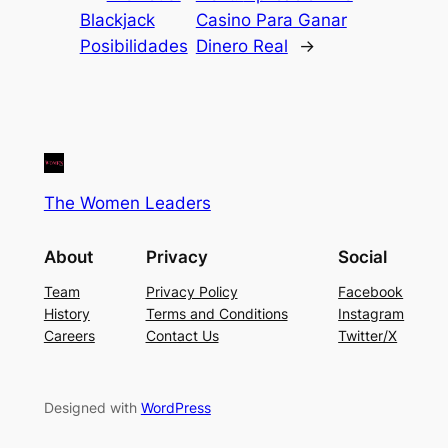
Blackjack
Casino Para Ganar
Posibilidades
Dinero Real
→
The Women Leaders
About
Privacy
Social
Team
Privacy Policy
Facebook
History
Terms and Conditions
Instagram
Careers
Contact Us
Twitter/X
Designed with
WordPress