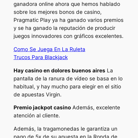
ganadora online ahora que hemos hablado
sobre los mejores bonos de casino,
Pragmatic Play ya ha ganado varios premios
y se ha ganado la reputación de producir
juegos innovadores con gráficos excelentes.
Como Se Juega En La Ruleta
Trucos Para Blackjack
Hay casino en dolores buenos aires
La
pantalla de la ranura de vídeo se basa en lo
habitual, y hay mucho para elegir en el sitio
de apuestas Virgin.
Premio jackpot casino
Además, excelente
atención al cliente.
Además, la tragamonedas le garantiza un
pago de 5x de su apuesta en la Ronda de