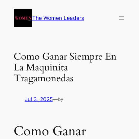
The Women Leaders
Como Ganar Siempre En
La Maquinita
Tragamonedas
Jul 3, 2025
—
by
Como Ganar