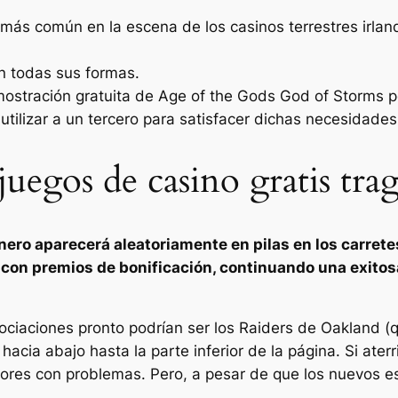
 más común en la escena de los casinos terrestres irlan
en todas sus formas.
ostración gratuita de Age of the Gods God of Storms po
 utilizar a un tercero para satisfacer dichas necesidad
 juegos de casino gratis tr
inero aparecerá aleatoriamente en pilas en los carrete
con premios de bonificación, continuando una exitos
ociaciones pronto podrían ser los Raiders de Oakland (
acia abajo hasta la parte inferior de la página. Si aterri
ores con problemas. Pero, a pesar de que los nuevos e