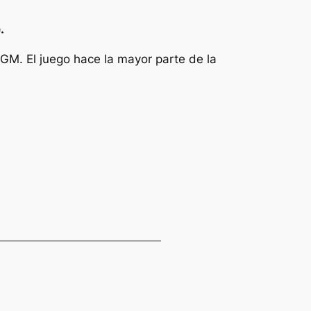
.
GM. El juego hace la mayor parte de la