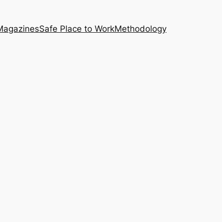
Magazines
Safe Place to Work
Methodology