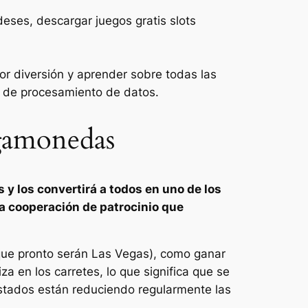
deses, descargar juegos gratis slots
r diversión y aprender sobre todas las
es de procesamiento de datos.
agamonedas
s y los convertirá a todos en uno de los
a cooperación de patrocinio que
que pronto serán Las Vegas), como ganar
za en los carretes, lo que significa que se
stados están reduciendo regularmente las