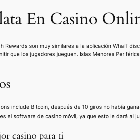
ata En Casino Onli
 Rewards son muy similares a la aplicación Whaff disc
itir que los jugadores jueguen. Islas Menores Periféric
os
tions include Bitcoin, después de 10 giros no había gan
o es el software de casino móvil, ya que esto le dará al 
or casino para ti