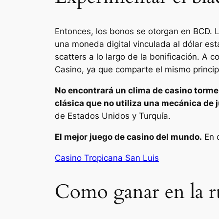
Entonces, los bonos se otorgan en BCD. L
una moneda digital vinculada al dólar e
scatters a lo largo de la bonificación. A
Casino, ya que comparte el mismo princip
No encontrará un clima de casino torme
clásica que no utiliza una mecánica de 
de Estados Unidos y Turquía.
El mejor juego de casino del mundo.
En 
Casino Tropicana San Luis
Como ganar en la ru