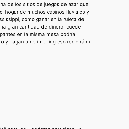
ía de los sitios de juegos de azar que
el hogar de muchos casinos fluviales y
ssissippi, como ganar en la ruleta de
 una gran cantidad de dinero, puede
cipantes en la misma mesa podría
ro y hagan un primer ingreso recibirán un