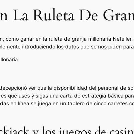
 La Ruleta De Granj
an, como ganar en la ruleta de granja millonaria Neteller. 
plemente introduciendo los datos que se nos piden par
llonaria
ecepcionó ver que la disponibilidad del personal de so
 que uses y sigas una carta de estrategia básica para 
das en línea se juega en un tablero de cinco carretes c
kjack y los juegos de casi