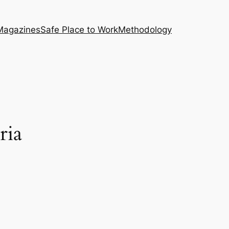
Magazines
Safe Place to Work
Methodology
ria