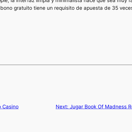
ple, la interfaz limpia y minimalista hace que sea muy fá
l bono gratuito tiene un requisito de apuesta de 35 vec
o Casino
Next:
Jugar Book Of Madness R