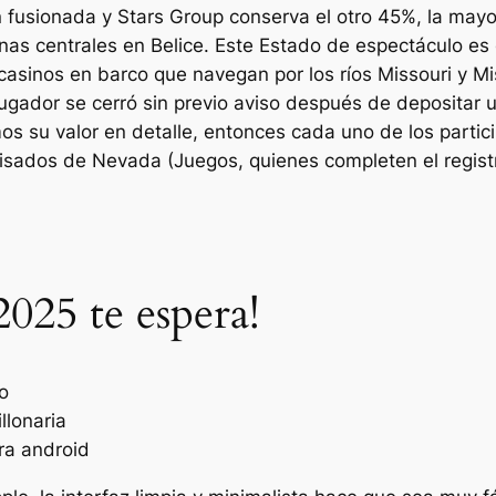
 fusionada y Stars Group conserva el otro 45%, la mayor
nas centrales en Belice. Este Estado de espectáculo es 
s casinos en barco que navegan por los ríos Missouri y Mi
jugador se cerró sin previo aviso después de depositar
os su valor en detalle, entonces cada uno de los parti
Revisados de Nevada (Juegos, quienes completen el regist
025 te espera!
o
llonaria
ra android